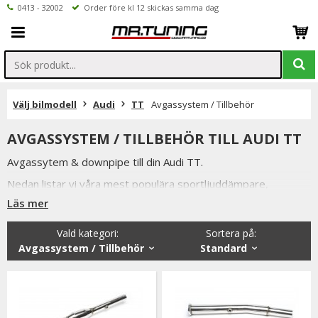
0413 - 32002
Order före kl 12 skickas samma dag
Välj bilmodell
Audi
TT
Avgassystem / Tillbehör
AVGASSYSTEM / TILLBEHÖR TILL AUDI TT
Avgassytem & downpipe till din Audi TT.
Nedan listar vi våra mest populära sportljuddämpare,
sportavgassystem samt downpipe till Audi TT.
Läs mer
Vi håller alltid konkurrenskraftiga priser utan att tumma på
Vald kategori:
Sortera på
:
kvaliteten hos på produkterna & vi strävar alltid efter att
Avgassystem / Tillbehör
Standard
erbjuda en så god service som möjligt samt snabba
leveranser. Ordrar lagda före kl 12.00 skickas samma dag.