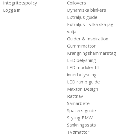
Integritetspolicy
Coilovers
Logga in
Dynamiska blinkers
Extraljus guide
Extraljus - vilka ska jag
välja
Guider & Inspiration
Gummimattor
Krängningshämmarstag
LED belysning
LED moduler till
innerbelysning
LED ramp guide
Maxton Design
Rattnav
Samarbete
Spacers guide
Styling BMW
Sänkningssats
Tygmattor