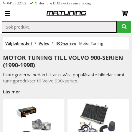
0413 - 32002
Order före kl 12 skickas samma dag
Välj bilmodell
Volvo
900-serien
Motor Tuning
MOTOR TUNING TILL VOLVO 900-SERIEN
(1990-1998)
I kategorierna nedan hittar ni våra populäraste bildelar samt
tuningprodukter till Volvo 900-serien.
Är det ni undrar över eller saknar i vårt sortiment är ni
Läs mer
välkomna att kontakta oss.
Inne på valfri produktsidan hittar ni ett formulär för att enkelt
ställa en fråga.