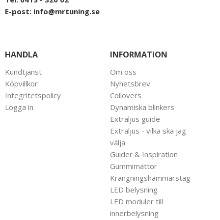
E-post:
info@mrtuning.se
HANDLA
INFORMATION
Kundtjänst
Om oss
Köpvillkor
Nyhetsbrev
Integritetspolicy
Coilovers
Logga in
Dynamiska blinkers
Extraljus guide
Extraljus - vilka ska jag
välja
Guider & Inspiration
Gummimattor
Krängningshämmarstag
LED belysning
LED moduler till
innerbelysning