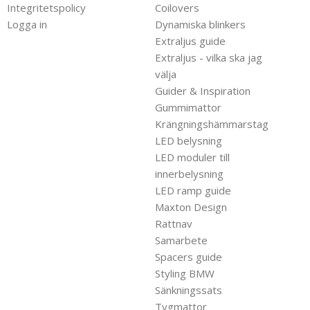
Integritetspolicy
Coilovers
Logga in
Dynamiska blinkers
Extraljus guide
Extraljus - vilka ska jag
välja
Guider & Inspiration
Gummimattor
Krängningshämmarstag
LED belysning
LED moduler till
innerbelysning
LED ramp guide
Maxton Design
Rattnav
Samarbete
Spacers guide
Styling BMW
Sänkningssats
Tygmattor