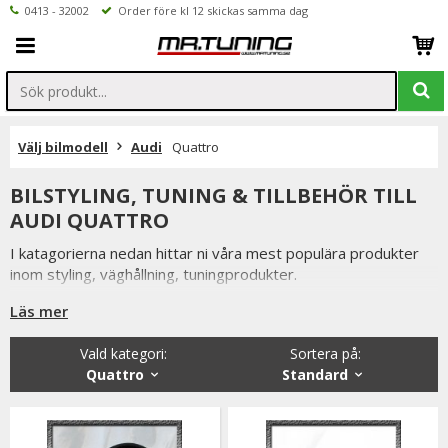
0413 - 32002
Order före kl 12 skickas samma dag
Välj bilmodell
Audi
Quattro
BILSTYLING, TUNING & TILLBEHÖR TILL
AUDI QUATTRO
I katagorierna nedan hittar ni våra mest populära produkter
inom styling, väghållning, tuningprodukter.
Är det något som du funderar över eller inte hittar i vårt
Läs mer
sortiment är du alltid välkommen att kontakta oss.
Vald kategori:
Sortera på
:
Till Audi Quattro.
Quattro
Standard