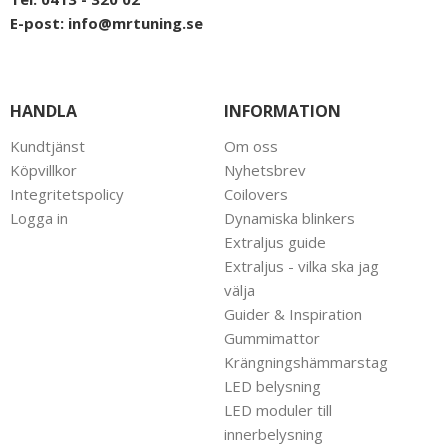
E-post:
info@mrtuning.se
HANDLA
INFORMATION
Kundtjänst
Om oss
Köpvillkor
Nyhetsbrev
Integritetspolicy
Coilovers
Logga in
Dynamiska blinkers
Extraljus guide
Extraljus - vilka ska jag
välja
Guider & Inspiration
Gummimattor
Krängningshämmarstag
LED belysning
LED moduler till
innerbelysning