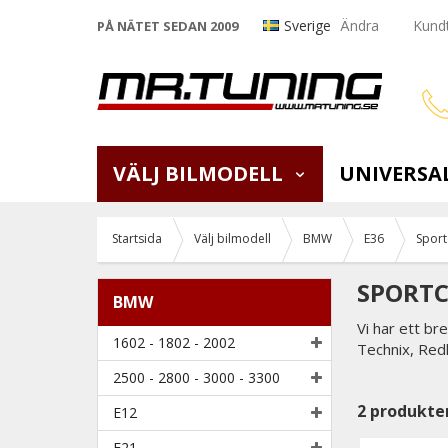
Sverige
Ändra
Kundt
PÅ NÄTET SEDAN 2009
VÄLJ BILMODELL
UNIVERSA
Startsida
Välj bilmodell
BMW
E36
Sport
SPORTC
BMW
Vi har ett br
1602 - 1802 - 2002
Technix, Redl
2500 - 2800 - 3000 - 3300
2
produkte
E12
E21