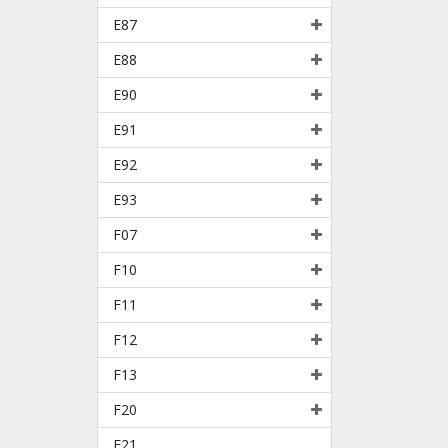
E87
E88
E90
E91
E92
E93
F07
F10
F11
F12
F13
F20
F21