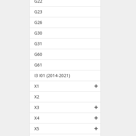
G22
G23
G26
G30
G31
G60
G61
I3 I01 (2014-2021)
X1
X2
X3
X4
X5