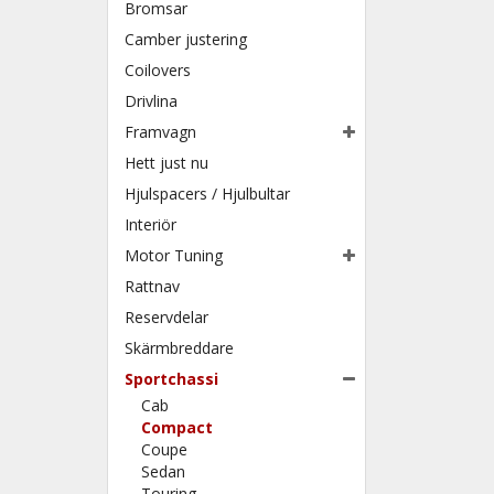
Bromsar
Camber justering
Coilovers
Drivlina
Framvagn
Hett just nu
Hjulspacers / Hjulbultar
Interiör
Motor Tuning
Rattnav
Reservdelar
Skärmbreddare
Sportchassi
Cab
Compact
Coupe
Sedan
Touring