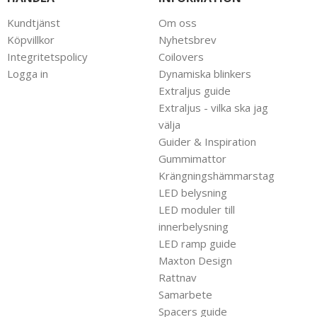
Kundtjänst
Om oss
Köpvillkor
Nyhetsbrev
Integritetspolicy
Coilovers
Logga in
Dynamiska blinkers
Extraljus guide
Extraljus - vilka ska jag
välja
Guider & Inspiration
Gummimattor
Krängningshämmarstag
LED belysning
LED moduler till
innerbelysning
LED ramp guide
Maxton Design
Rattnav
Samarbete
Spacers guide