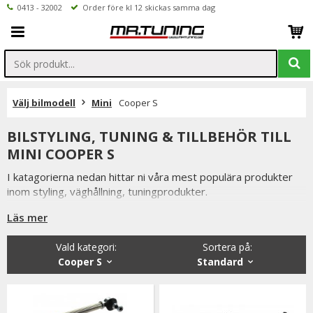
0413 - 32002
Order före kl 12 skickas samma dag
Välj bilmodell
Mini
Cooper S
BILSTYLING, TUNING & TILLBEHÖR TILL
MINI COOPER S
I katagorierna nedan hittar ni våra mest populära produkter
inom styling, väghållning, tuningprodukter.
Är det något som du funderar över eller inte hittar i vårt
Läs mer
sortiment är du alltid välkommen att kontakta oss.
Vald kategori:
Sortera på
:
Till Mini Cooper S.
Cooper S
Standard