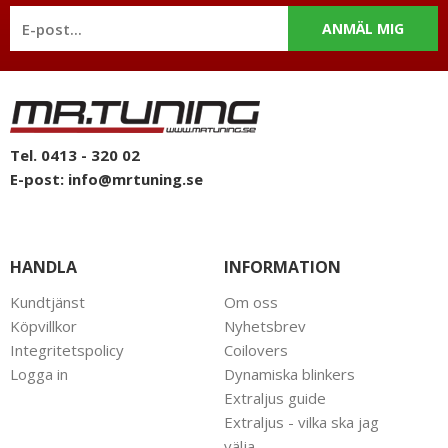
ANMÄL MIG
Tel. 0413 - 320 02
E-post:
info@mrtuning.se
HANDLA
INFORMATION
Kundtjänst
Om oss
Köpvillkor
Nyhetsbrev
Integritetspolicy
Coilovers
Logga in
Dynamiska blinkers
Extraljus guide
Extraljus - vilka ska jag
välja