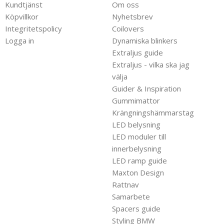
Kundtjänst
Om oss
Köpvillkor
Nyhetsbrev
Integritetspolicy
Coilovers
Logga in
Dynamiska blinkers
Extraljus guide
Extraljus - vilka ska jag
välja
Guider & Inspiration
Gummimattor
Krängningshämmarstag
LED belysning
LED moduler till
innerbelysning
LED ramp guide
Maxton Design
Rattnav
Samarbete
Spacers guide
Styling BMW