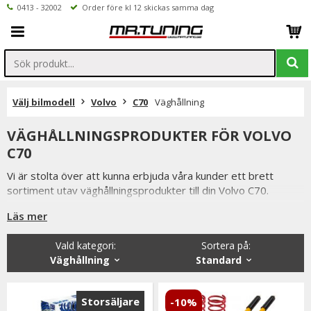
0413 - 32002
Order före kl 12 skickas samma dag
Välj bilmodell
Volvo
C70
Väghållning
VÄGHÅLLNINGSPRODUKTER FÖR VOLVO
C70
Vi är stolta över att kunna erbjuda våra kunder ett brett
sortiment utav väghållningsprodukter till din Volvo C70.
Så som coilovers, sportchassi, sänkningssatser
Läs mer
fjäderbensstag, motorkuddar mm.
Vald kategori:
Sortera på
:
Från kända tillverkare så som XYZ, MTS-Technk, Ta-Technik
Väghållning
Standard
m.fl
Storsäljare
-10%