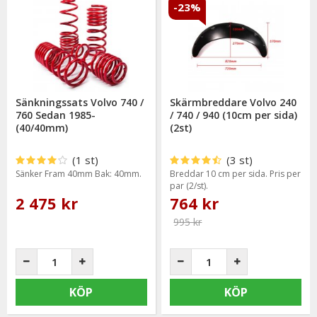
-23%
Sänkningssats Volvo 740 /
Skärmbreddare Volvo 240
760 Sedan 1985-
/ 740 / 940 (10cm per sida)
(40/40mm)
(2st)
(1 st)
(3 st)
Sänker Fram 40mm Bak: 40mm.
Breddar 10 cm per sida. Pris per
par (2/st).
2 475 kr
764 kr
995 kr
KÖP
KÖP