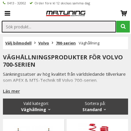
0413 - 32002
Order före kl 12 skickas samma dag
Välj bilmodell
Volvo
700-serien
Väghållning
VÄGHÅLLNINGSPRODUKTER FÖR VOLVO
700-SERIEN
Sänkningssatser av hög kvalitet från världsledande tillverkare
som APEX & MTS-Technik till Volvo 700-serien.
Våra sänkningssatser är tillverkade för att ge din Volvo bättre
Läs mer
väghållning men sänkningssatserna ger även din bil ett
personligare & sportigare utseende.
Vald kategori:
Sortera på
:
Vi håller alltid konkurrenskraftiga priser utan att tumma på
Väghållning
Standard
kvaliteten hos sänkningssatserna & vi strävar alltid efter att
erbjuda en så god service som möjligt samt snabba
leveranser. Ordrar lagda före kl 12.00 skickas samma dag.