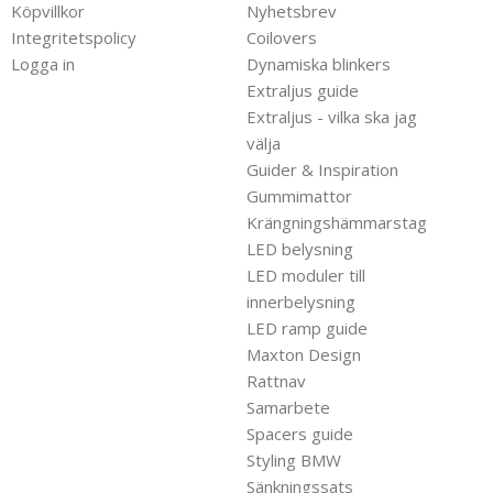
Köpvillkor
Nyhetsbrev
Integritetspolicy
Coilovers
Logga in
Dynamiska blinkers
Extraljus guide
Extraljus - vilka ska jag
välja
Guider & Inspiration
Gummimattor
Krängningshämmarstag
LED belysning
LED moduler till
innerbelysning
LED ramp guide
Maxton Design
Rattnav
Samarbete
Spacers guide
Styling BMW
Sänkningssats