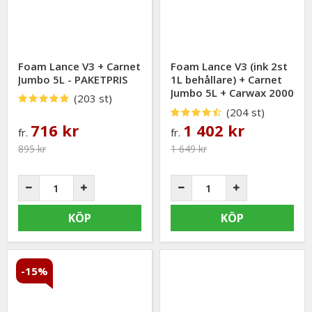
beröringsfria (foamtvätt) bil- och lastvagnstvätt.
Nerta finns idag representerande i över 50 länder världen
över.
Foam Lance V3 + Carnet
Foam Lance V3 (ink 2st
Att tvätta bilen/lastbilen med nertas produkter är inte bara
Jumbo 5L - PAKETPRIS
1L behållare) + Carnet
mycket tidsbesparande utan även mycket kostnadseffektivt.
Jumbo 5L + Carwax 2000
(203 st)
5L - PAKETPRIS
(204 st)
716 kr
1 402 kr
fr.
fr.
895 kr
1 649 kr
KÖP
KÖP
-15%