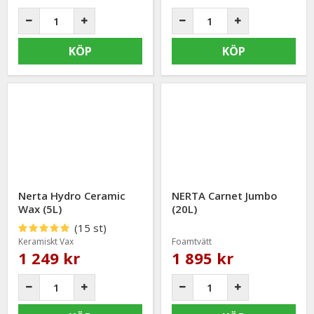
KÖP
KÖP
Nerta Hydro Ceramic
NERTA Carnet Jumbo
Wax (5L)
(20L)
(15 st)
Keramiskt Vax
Foamtvätt
1 249 kr
1 895 kr