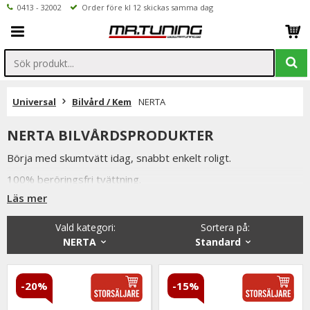
0413 - 32002
Order före kl 12 skickas samma dag
Universal
Bilvård / Kem
NERTA
NERTA BILVÅRDSPRODUKTER
Börja med skumtvätt idag, snabbt enkelt roligt.
100% beröringsfri tvättning.
Läs mer
Nertas Carnet Jumbo är världslendade i sin klass för
underhållstvätt!
Vald kategori:
Sortera på
:
Nu finns världskända Nertas proffsprodukter tillgängliga även
NERTA
Standard
för konsumenter.
Nerta är ett internationellt framgångsrikt företag sedan
-20%
-15%
mitten utav 70-talet.
Främst tack vare Carnet Jumbo som är marknadens första