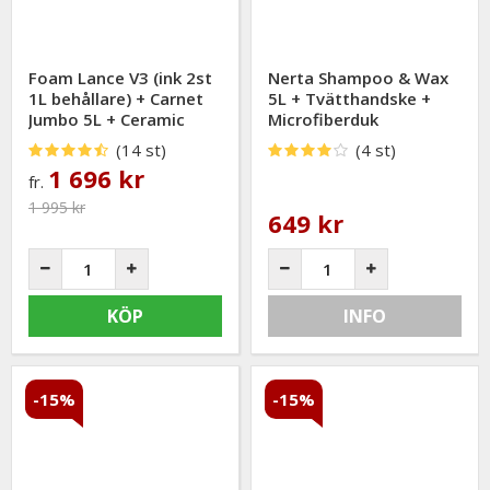
Foam Lance V3 (ink 2st
Nerta Shampoo & Wax
1L behållare) + Carnet
5L + Tvätthandske +
Jumbo 5L + Ceramic
Microfiberduk
Wax 5L - PAKETPRIS
PAKETPRIS
(14 st)
(4 st)
1 696 kr
fr.
1 995 kr
649 kr
KÖP
INFO
-15%
-15%