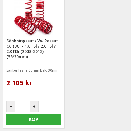
mail: info@mrtuning.se
Sänkningssats Vw Passat
CC (3C) - 1.8TSi / 2.0TSi /
2.0TDi (2008-2012)
(35/30mm)
Sänker Fram: 35mm Bak: 30mm
2 105 kr
KÖP