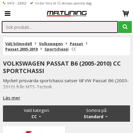
0413 - 32002
Order före kl 12 skickas samma dag
Välj bilmodell
Volkswagen
Passat
Passat 2005-2010
Sportchassi
CC
VOLKSWAGEN PASSAT B6 (2005-2010) CC
SPORTCHASSI
Mycket prisvärda sportchassi satser till VW Passat B6 (2005-
2010) från MTS-Technik.
I satserna ingår sänkningsfjädrar samt sportstötdämpare
Läs mer
Du har alltid 14 dagars returrätt och om du har några frågor
Vald kategori:
Sortera på
:
får du gärna kontakta oss då vi själva har ett brinnande
CC
Standard
intresse för bilstyling & biltuning och svarar gladeligen på era
funderingar. På vardagar mellan 09 - 16 kan ni nå oss via
telefon: 0413-32002. Ni når oss även via