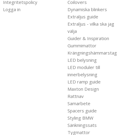
Integritetspolicy
Coilovers
Logga in
Dynamiska blinkers
Extraljus guide
Extraljus - vilka ska jag
välja
Guider & Inspiration
Gummimattor
Krängningshämmarstag
LED belysning
LED moduler till
innerbelysning
LED ramp guide
Maxton Design
Rattnav
Samarbete
Spacers guide
Styling BMW
Sänkningssats
Tygmattor