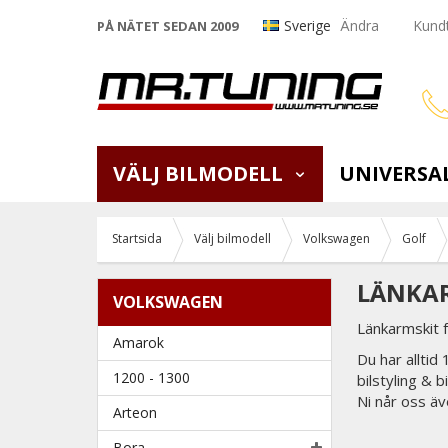
Sverige
Ändra
Kundt
PÅ NÄTET SEDAN 2009
VÄLJ BILMODELL
UNIVERSA
Startsida
Välj bilmodell
Volkswagen
Golf
LÄNKAR
VOLKSWAGEN
Länkarmskit 
Amarok
Du har alltid
1200 - 1300
bilstyling & 
Ni når oss äv
Arteon
Bora