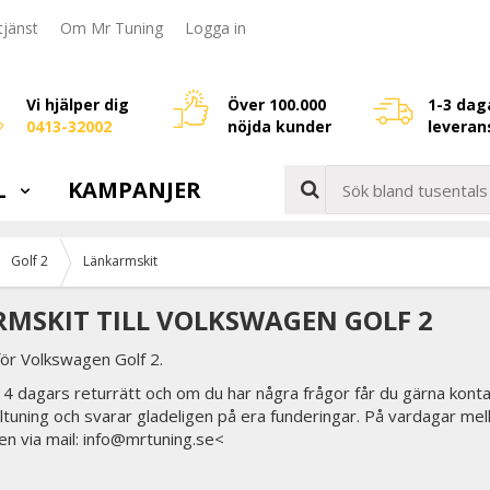
jänst
Om Mr Tuning
Logga in
Vi hjälper dig
Över 100.000
1-3 dag
0413-32002
nöjda kunder
leveran
L
KAMPANJER
Golf 2
Länkarmskit
MSKIT TILL VOLKSWAGEN GOLF 2
för Volkswagen Golf 2.
 14 dagars returrätt och om du har några frågor får du gärna konta
biltuning och svarar gladeligen på era funderingar. På vardagar mel
en via mail: info@mrtuning.se<