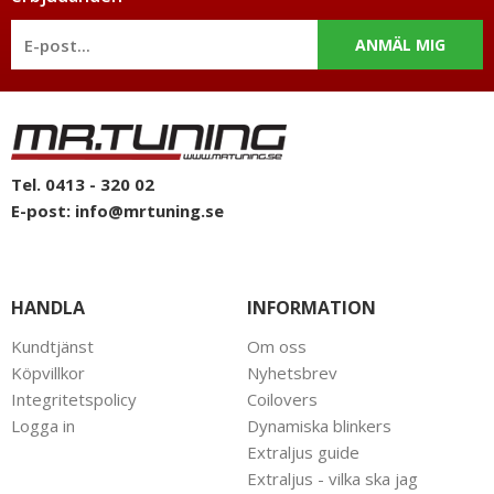
ANMÄL MIG
Tel. 0413 - 320 02
E-post:
info@mrtuning.se
HANDLA
INFORMATION
Kundtjänst
Om oss
Köpvillkor
Nyhetsbrev
Integritetspolicy
Coilovers
Logga in
Dynamiska blinkers
Extraljus guide
Extraljus - vilka ska jag