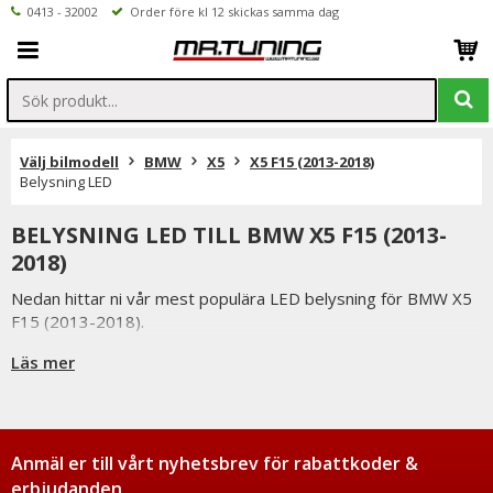
0413 - 32002
Order före kl 12 skickas samma dag
Välj bilmodell
BMW
X5
X5 F15 (2013-2018)
Belysning LED
BELYSNING LED TILL BMW X5 F15 (2013-
2018)
Nedan hittar ni vår mest populära LED belysning för BMW X5
F15 (2013-2018).
Är det något ni undrar över eller saknar i vårt sortiment ser vi
Läs mer
fram emot att ni kontaktar oss.
Ni når oss på 041332002 (vardagar 9-16) eller per mail
info@mrtuning.se
Anmäl er till vårt nyhetsbrev för rabattkoder &
erbjudanden