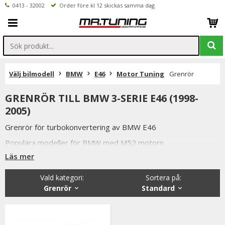
0413 - 32002
Order före kl 12 skickas samma dag
Välj bilmodell
BMW
E46
Motor Tuning
Grenrör
GRENRÖR TILL BMW 3-SERIE E46 (1998-
2005)
Grenrör för turbokonvertering av BMW E46
Populära modeller för BMW med M52 motorn.
Läs mer
Vald kategori:
Sortera på
:
Grenrör
Standard