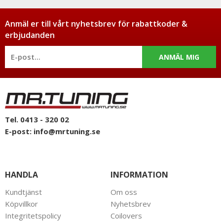
Anmäl er till vårt nyhetsbrev för rabattkoder &
erbjudanden
ANMÄL MIG
Tel. 0413 - 320 02
E-post:
info@mrtuning.se
HANDLA
INFORMATION
Kundtjänst
Om oss
Köpvillkor
Nyhetsbrev
Integritetspolicy
Coilovers