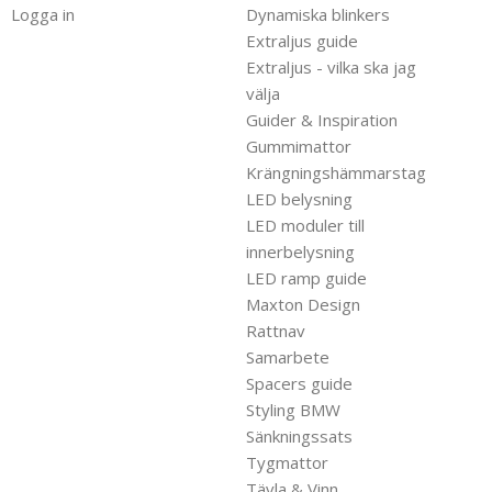
Logga in
Dynamiska blinkers
Extraljus guide
Extraljus - vilka ska jag
välja
Guider & Inspiration
Gummimattor
Krängningshämmarstag
LED belysning
LED moduler till
innerbelysning
LED ramp guide
Maxton Design
Rattnav
Samarbete
Spacers guide
Styling BMW
Sänkningssats
Tygmattor
Tävla & Vinn