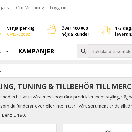
jänst
Om Mr Tuning
Logga in
Vi hjälper dig
Över 100.000
1-3 dag
0413-32002
nöjda kunder
leveran
L
KAMPANJER
0
LING, TUNING & TILLBEHÖR TILL MERC
a nedan hittar ni våra mest populära produkter inom styling, väghå
som du funderar över eller inte hittar i vårt sortiment är du allti
s Benz E 190.