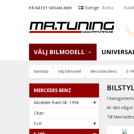
Sverige
Ändra
Kundt
PÅ NÄTET SEDAN 2009
VÄLJ BILMODELL
UNIVERSA
Startsida
Välj bilmodell
Mercedes Benz
E 19
BILSTY
MERCEDES BENZ
I katagoriern
Modeller fram till -1996
Är det något 
Citan
Till Mercede
CLK
E 190