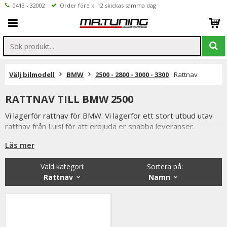
0413 - 32002
Order före kl 12 skickas samma dag
Välj bilmodell
BMW
2500 - 2800 - 3000 - 3300
Rattnav
RATTNAV TILL BMW 2500
Vi lagerför rattnav för BMW. Vi lagerför ett stort utbud utav
rattnav från Luisi för att erbjuda er snabba leveranser.
Beställer du före klockan 12 skickas ordern samma dag.
Läs mer
Vi på Mr Tuning har själva ett stort intresse för bilstyling &
biltuning, därför vet vi att de produkter vi erbjuder håller
Vald kategori:
Sortera på
:
måttet då vi aldrig skulle erbjuda någonting vi själva inte skulle
Rattnav
Namn
välja att använda.
Du har alltid 14 dagars returrätt och om du har några frågor
får du gärna kontakta oss då vi själva har ett brinnande
intresse för bilstyling & biltuning och svarar gladeligen på era
funderingar. På vardagar mellan 09 - 16 kan ni nå oss via