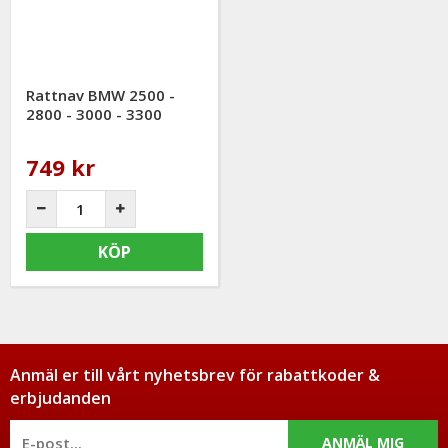
telefon: 0413-32002. Ni når oss även via
mail: info@mrtuning.se
Rattnav BMW 2500 -
2800 - 3000 - 3300
749 kr
KÖP
Anmäl er till vårt nyhetsbrev för rabattkoder &
erbjudanden
ANMÄL MIG