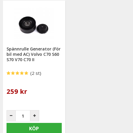
Spännrulle Generator (För
bil med AC) Volvo C70 S60
S70 V70 C70 II
(2 st)
259 kr
KÖP