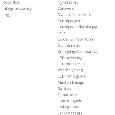
Köpvillkor
Nyhetsbrev
Integritetspolicy
Coilovers
Logga in
Dynamiska blinkers
Extraljus guide
Extraljus - vilka ska jag
välja
Guider & Inspiration
Gummimattor
Krängningshämmarstag
LED belysning
LED moduler till
innerbelysning
LED ramp guide
Maxton Design
Rattnav
Samarbete
Spacers guide
Styling BMW
Sänkningssats