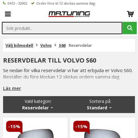
0413 - 32002
Order före kl 12 skickas samma dag
Välj bilmodell
Volvo
S60
Reservdelar
RESERVDELAR TILL VOLVO S60
Se nedan för vilka reservdelar vi har att erbjuda er Volvo S60.
Beställer du före klockan 12 skickas ordern samma dag
förutsatta att varan finns i lager.
Läs mer
Vi på Mr Tuning har själva ett stort intresse för bilstyling &
biltuning, därför vet vi att de reservdelar vi erbjuder håller
Vald kategori:
Sortera på
:
måttet.
Reservdelar
Standard
Du har alltid 14 dagars returrätt och om du har några frågor
får du gärna kontakta oss då vi själva har ett brinnande
intresse för bilstyling & biltuning och svarar gladeligen på era
-15%
-15%
funderingar. På vardagar mellan 09 - 16 kan ni nå oss via
telefon: 0413-32002. Ni når oss även via