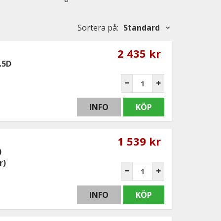
Sortera på
:
Standard
2 435 kr
.5D
INFO
KÖP
1 539 kr
)
r)
INFO
KÖP