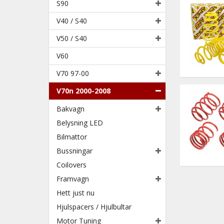
S90
V40 / S40
V50 / S40
V60
V70 97-00
V70n 2000-2008
Bakvagn
Belysning LED
Bilmattor
Bussningar
Coilovers
Framvagn
Hett just nu
Hjulspacers / Hjulbultar
Motor Tuning