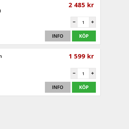
2 485 kr
)
INFO
KÖP
1 599 kr
m
INFO
KÖP