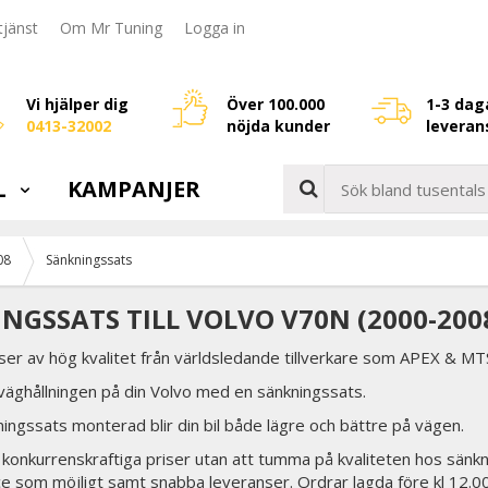
jänst
Om Mr Tuning
Logga in
Vi hjälper dig
Över 100.000
1-3 dag
0413-32002
nöjda kunder
leveran
L
KAMPANJER
08
Sänkningssats
NGSSATS TILL VOLVO V70N (2000-200
er av hög kvalitet från världsledande tillverkare som APEX & MTS
äghållningen på din Volvo med en sänkningssats.
ngssats monterad blir din bil både lägre och bättre på vägen.
tid konkurrenskraftiga priser utan att tumma på kvaliteten hos sänkn
ce som möjligt samt snabba leveranser. Ordrar lagda före kl 12.