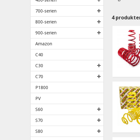
700-serien
4
produkte
800-serien
900-serien
Amazon
C40
C30
C70
P1800
PV
S60
S70
S80