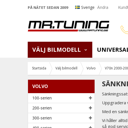
Sverige
Ändra
Kundt
PÅ NÄTET SEDAN 2009
VÄLJ BILMODELL
UNIVERSA
Startsida
Välj bilmodell
Volvo
V70n 2000-20
SÄNKNI
VOLVO
Sänkningssats
100-serien
Uppgradera v
200-serien
Med en sänkni
300-serien
Vi håller all
så god servi
400-serien