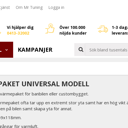
jänst
Om Mr Tuning
Logga in
Vi hjälper dig
Över 100.000
1-3 dag
0413-32002
nöjda kunder
leveran
L
KAMPANJER
AKET UNIVERSAL MODELL
t värmepaket för banbilen eller custombygget.
ärmepaket ofta tar upp en extremt stor yta samt har en hög vikt 
kten på bilen samt skapa yta för annat.
169x118mm.
ångar för varmluft.