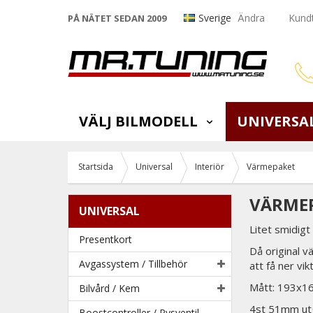
Sverige
Ändra
Kundt
PÅ NÄTET SEDAN 2009
VÄLJ BILMODELL
UNIVERSA
Startsida
Universal
Interiör
Värmepaket
VÄRMEP
UNIVERSAL
Litet smidig
Presentkort
Då original v
Avgassystem / Tillbehör
att få ner vi
Mått: 193x
Bilvård / Kem
4st 51mm utg
Boostcontroller / Pysventil