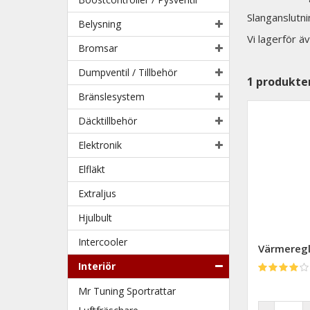
Slanganslutn
Belysning
Vi lagerför 
Bromsar
Dumpventil / Tillbehör
1
produkte
Bränslesystem
Däcktillbehör
Elektronik
Elfläkt
Extraljus
Hjulbult
Intercooler
Värmereg
Interiör
Mr Tuning Sportrattar