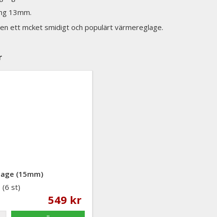
ing 13mm.
även ett mcket smidigt och populärt värmereglage.
r
lage (15mm)
(6 st)
549 kr