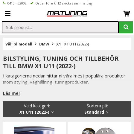
0413 - 32002
Order före kl 12 skickas samma dag
Välj bilmodell
BMW
X1
X1 U11 (2022-)
BILSTYLING, TUNING OCH TILLBEHÖR
TILL BMW X1 U11 (2022-)
I katagorierna nedan hittar ni våra mest populära produkter
inom styling, väghållning, tuningprodukter.
Är det något som du funderar över eller inte hittar i vårt
Läs mer
sortiment är du alltid välkommen att kontakta oss.
Vald kategori:
Sortera på
:
Till BMW X1 U11 (2022-).
X1 U11 (2022-)
Standard