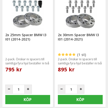
2x 25mm Spacer BMW I3
2x 30mm Spacer BMW I3
I01 (2014-2021)
I01 (2014-2021)
(1 st)
2-pack. Önskar ni spacers till
2-pack. Önskar ni spacers till
samtliga fyra hjul beställer ni två
samtliga fyra hjul beställer ni två
paket.
paket.
795 kr
895 kr
KÖP
KÖP