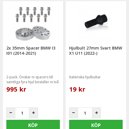
2x 35mm Spacer BMW I3
Hjulbult 27mm Svart BMW
I01 (2014-2021)
X1 U11 (2022-)
2-pack. Önskar ni spacers till
Italienska hjulbultar
samtliga fyra hjul beställer ni två
paket.
995 kr
19 kr
KÖP
KÖP