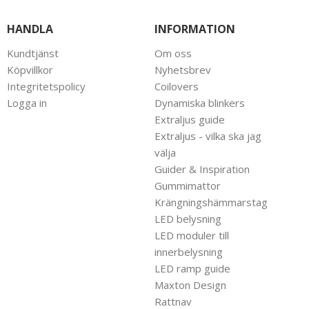
HANDLA
INFORMATION
Kundtjänst
Om oss
Köpvillkor
Nyhetsbrev
Integritetspolicy
Coilovers
Logga in
Dynamiska blinkers
Extraljus guide
Extraljus - vilka ska jag
välja
Guider & Inspiration
Gummimattor
Krängningshämmarstag
LED belysning
LED moduler till
innerbelysning
LED ramp guide
Maxton Design
Rattnav