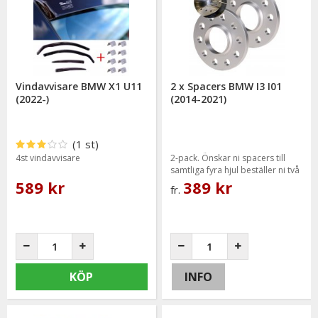
Vindavvisare BMW X1 U11
2 x Spacers BMW I3 I01
(2022-)
(2014-2021)
(1 st)
4st vindavvisare
2-pack. Önskar ni spacers till
samtliga fyra hjul beställer ni två
paket.
589 kr
389 kr
fr.
KÖP
INFO