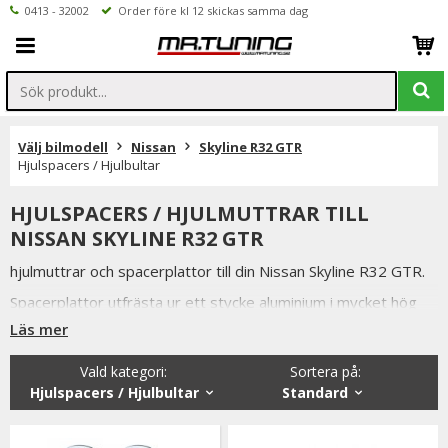
0413 - 32002
Order före kl 12 skickas samma dag
Välj bilmodell
Nissan
Skyline R32 GTR
Hjulspacers / Hjulbultar
HJULSPACERS / HJULMUTTRAR TILL
NISSAN SKYLINE R32 GTR
hjulmuttrar och spacerplattor till din Nissan Skyline R32 GTR.
Spacerplattor utfrästa ur ett stycke aluminium i mycket hög
kvalitet.
Läs mer
Alla våra hjulmuttrar, låsbultar och hjulspacers är av högsta
Vald kategori:
Sortera på
:
kvalitet samtidigt som vi håller konkurrenskraftiga priser och
Hjulspacers / Hjulbultar
Standard
snabba leveranser.
Vi lager håller även ett brett sortiment utav andra bildelar till