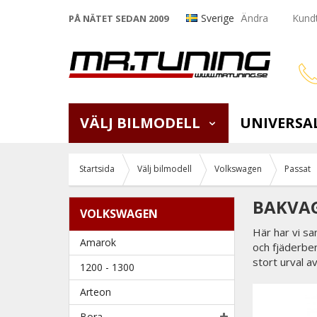
Sverige
Ändra
Kundt
PÅ NÄTET SEDAN 2009
VÄLJ BILMODELL
UNIVERSA
Startsida
Välj bilmodell
Volkswagen
Passat
BAKVAG
VOLKSWAGEN
Här har vi s
Amarok
och fjäderben
stort urval 
1200 - 1300
Arteon
Bora