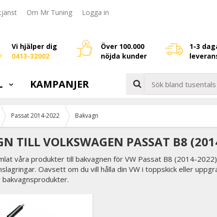
jänst
Om Mr Tuning
Logga in
Vi hjälper dig
Över 100.000
1-3 dag
0413-32002
nöjda kunder
leveran
L
KAMPANJER
Passat 2014-2022
Bakvagn
N TILL VOLKSWAGEN PASSAT B8 (201
amlat våra produkter till bakvagnen för VW Passat B8 (2014-202
slagringar. Oavsett om du vill hålla din VW i toppskick eller uppgr
av bakvagnsprodukter.