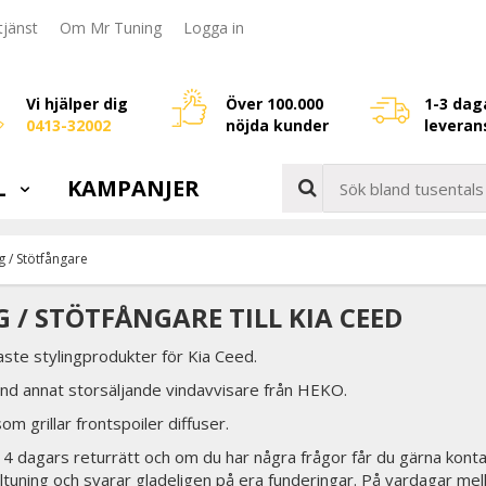
jänst
Om Mr Tuning
Logga in
Vi hjälper dig
Över 100.000
1-3 dag
0413-32002
nöjda kunder
leveran
L
KAMPANJER
ng / Stötfångare
G / STÖTFÅNGARE TILL KIA CEED
ste stylingprodukter för Kia Ceed.
and annat storsäljande vindavvisare från HEKO.
som grillar frontspoiler diffuser.
 14 dagars returrätt och om du har några frågor får du gärna konta
biltuning och svarar gladeligen på era funderingar. På vardagar mel