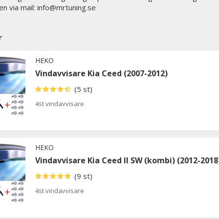
en via mail: info@mrtuning.se
r
HEKO
Vindavvisare Kia Ceed (2007-2012)
(5 st)
4st vindavvisare
HEKO
Vindavvisare Kia Ceed II SW (kombi) (2012-2018
(9 st)
4st vindavvisare