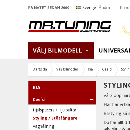
Sverige
Ändra
Kundt
PÅ NÄTET SEDAN 2009
VÄLJ BILMODELL
UNIVERSA
Startsida
Välj bilmodell
Kia
Cee´d
Styli
STYLIN
KIA
Våra popluära
Cee´d
Här har vi bl
Hjulspacers / Hjulbultar
Bilstyling så 
Styling / Stötfångare
Du har alltid
Väghållning
bilstyling & 