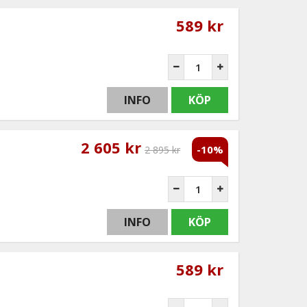
589 kr
INFO
KÖP
2 605 kr
-10%
2 895 kr
INFO
KÖP
589 kr