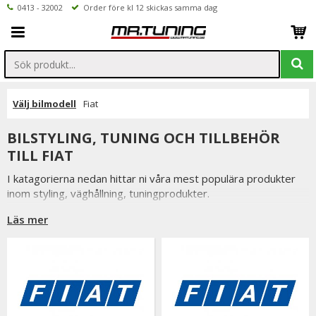
0413 - 32002
Order före kl 12 skickas samma dag
Välj bilmodell
Fiat
BILSTYLING, TUNING OCH TILLBEHÖR
TILL FIAT
I katagorierna nedan hittar ni våra mest populära produkter
inom styling, väghållning, tuningprodukter.
Är det något som du funderar över eller inte hittar i vårt
Läs mer
sortiment är du alltid välkommen att kontakta oss.
Till Fiat.