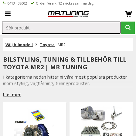
0413 - 32002
Order före kl 12 skickas samma dag
Välj bilmodell
Toyota
MR2
BILSTYLING, TUNING & TILLBEHÖR TILL
TOYOTA MR2 | MR TUNING
I katagorierna nedan hittar ni våra mest populära produkter
inom styling, väghållning, tuningprodukter.
Är det något som du funderar över eller inte hittar i vårt
Läs mer
sortiment är du alltid välkommen att kontakta oss.
Till Toyota MR2.