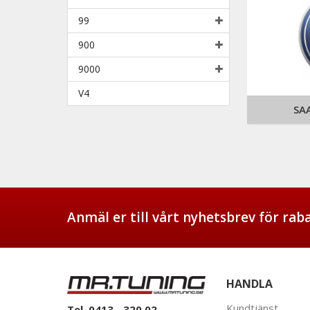
99
900
9000
V4
SA
Anmäl er till vårt nyhetsbrev för ra
HANDLA
Kundtjänst
Tel. 0413 - 320 02