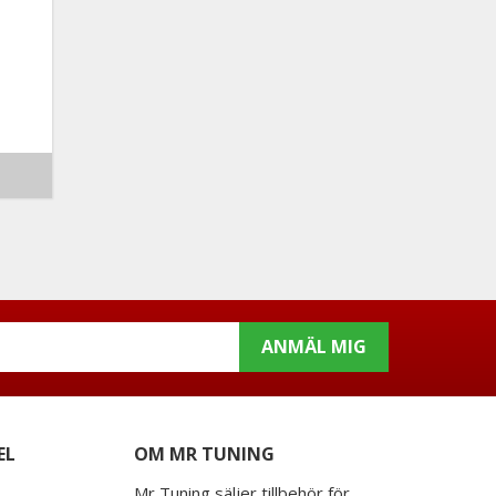
ANMÄL MIG
EL
OM MR TUNING
Mr Tuning säljer tillbehör för