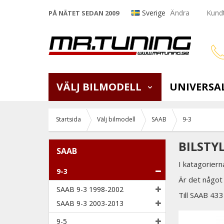
Sverige
Ändra
Kundt
PÅ NÄTET SEDAN 2009
VÄLJ BILMODELL
UNIVERSA
Startsida
Välj bilmodell
SAAB
9-3
BILSTYL
SAAB
I katagoriern
9-3
Är det något 
SAAB 9-3 1998-2002
Till SAAB 433
SAAB 9-3 2003-2013
9-5