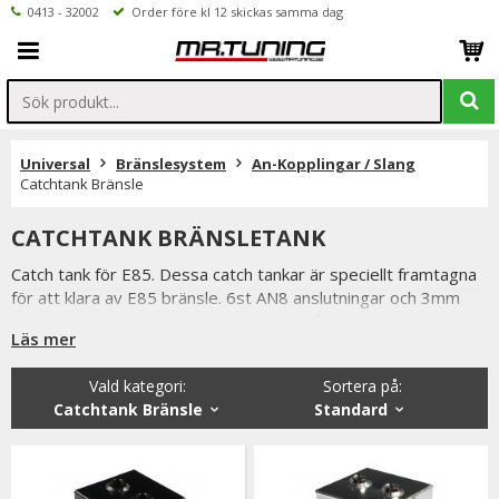
0413 - 32002
Order före kl 12 skickas samma dag
Universal
Bränslesystem
An-Kopplingar / Slang
Catchtank Bränsle
CATCHTANK BRÄNSLETANK
Catch tank för E85. Dessa catch tankar är speciellt framtagna
för att klara av E85 bränsle. 6st AN8 anslutningar och 3mm
kraftigt aluminium. Catchtanken är ett måste till
Läs mer
bränslesystemet på en trimmad bil med högt bränsleflöde,
används även till rallybilar för att motverka att bränslepumpen
Vald kategori:
Sortera på
:
suger luft när det svänger ofta och mycket.
Catchtank Bränsle
Standard