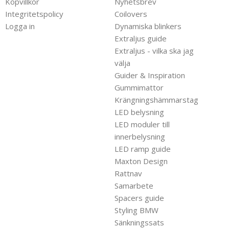
Köpvillkor
Nyhetsbrev
Integritetspolicy
Coilovers
Logga in
Dynamiska blinkers
Extraljus guide
Extraljus - vilka ska jag
välja
Guider & Inspiration
Gummimattor
Krängningshämmarstag
LED belysning
LED moduler till
innerbelysning
LED ramp guide
Maxton Design
Rattnav
Samarbete
Spacers guide
Styling BMW
Sänkningssats