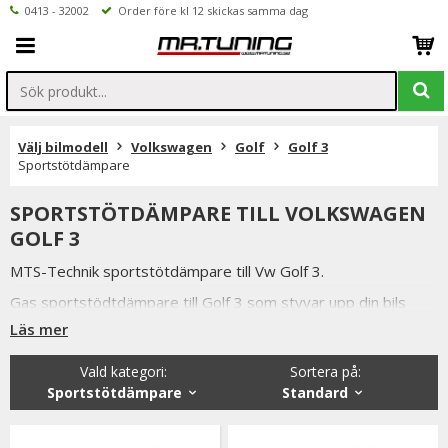
0413 - 32002
Order före kl 12 skickas samma dag
Välj bilmodell
Volkswagen
Golf
Golf 3
Sportstötdämpare
SPORTSTÖTDÄMPARE TILL VOLKSWAGEN
GOLF 3
MTS-Technik sportstötdämpare till Vw Golf 3.
Gas sportstödtdämpare till Golf 3 som styvar upp din bils
chassi vilket ger stabilare bil på kurviga vägar.
Läs mer
Du har alltid 14 dagars returrätt och om du har några frågor
Vald kategori:
Sortera på
:
får du gärna kontakta oss då vi själva har ett brinnande
Sportstötdämpare
Standard
intresse för bilstyling & biltuning och svarar gladeligen på era
funderingar. På vardagar mellan 09 - 16 kan ni nå oss via
telefon: 0413-32002. Ni når oss även via