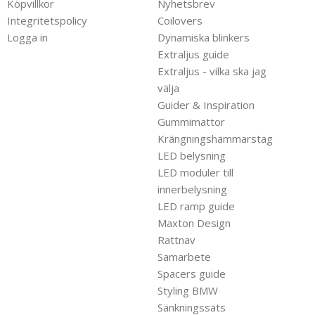
Köpvillkor
Nyhetsbrev
Integritetspolicy
Coilovers
Logga in
Dynamiska blinkers
Extraljus guide
Extraljus - vilka ska jag
välja
Guider & Inspiration
Gummimattor
Krängningshämmarstag
LED belysning
LED moduler till
innerbelysning
LED ramp guide
Maxton Design
Rattnav
Samarbete
Spacers guide
Styling BMW
Sänkningssats