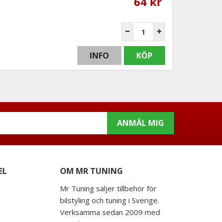
64 kr
INFO
KÖP
ANMÄL MIG
EL
OM MR TUNING
Mr Tuning säljer tillbehör för
bilstyling och tuning i Sverige.
Verksamma sedan 2009 med