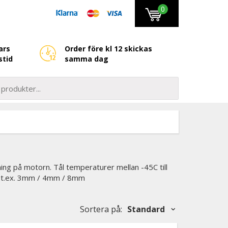
0
ars
Order före kl 12 skickas
stid
samma dag
ng på motorn. Tål temperaturer mellan -45C till
kar t.ex. 3mm / 4mm / 8mm
Sortera på
:
Standard