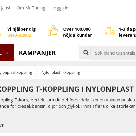
jänst
Om Mr Tuning
Logga in
Vi hjälper dig
Över 100.000
1-3 dag
0413-32002
nöjda kunder
leveran
L
KAMPANJER
ylonplast Koppling
Nylonplast T-Koppling
OPPLING T-KOPPLING I NYLONPLAST
ppling T-kors, perfekt om du behöver dela t.ex en vakuumanslutni
da för diesel/bensin, oljor och glykol. Finns i flera olika storle
er