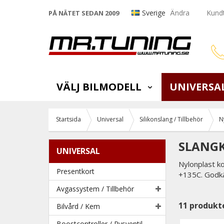
Sverige
Ändra
Kundt
PÅ NÄTET SEDAN 2009
VÄLJ BILMODELL
UNIVERSA
Startsida
Universal
Silikonslang / Tillbehör
N
SLANGK
UNIVERSAL
Nylonplast ko
Presentkort
+135C. Godkän
Avgassystem / Tillbehör
11
produkt
Bilvård / Kem
Boostcontroller / Pysventil