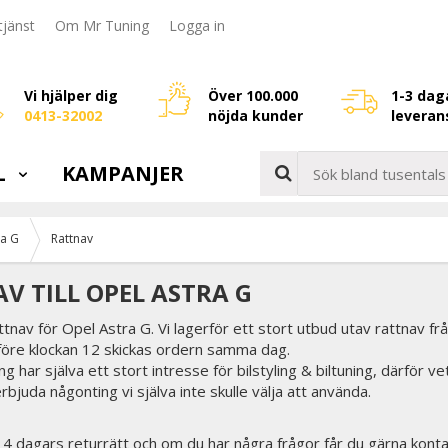
jänst
Om Mr Tuning
Logga in
Vi hjälper dig
Över 100.000
1-3 dag
0413-32002
nöjda kunder
leveran
L
KAMPANJER
ra G
Rattnav
V TILL OPEL ASTRA G
attnav för Opel Astra G. Vi lagerför ett stort utbud utav rattnav fr
 före klockan 12 skickas ordern samma dag.
g har själva ett stort intresse för bilstyling & biltuning, därför v
erbjuda någonting vi själva inte skulle välja att använda.
 14 dagars returrätt och om du har några frågor får du gärna konta