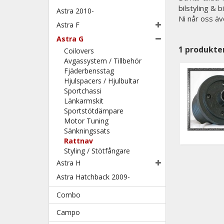
bilstyling & 
Astra 2010-
Ni når oss äv
Astra F
Astra G
1
produkte
Coilovers
Avgassystem / Tillbehör
Fjäderbensstag
Hjulspacers / Hjulbultar
Sportchassi
Länkarmskit
Sportstötdämpare
Motor Tuning
Sänkningssats
Rattnav
Styling / Stötfångare
Astra H
Astra Hatchback 2009-
Combo
Campo