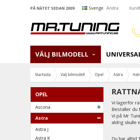
Sverige
Ändra
Kundt
PÅ NÄTET SEDAN 2009
VÄLJ BILMODELL
UNIVERSA
Startsida
Välj bilmodell
Opel
Astra
Ast
RATTNA
OPEL
Vi lagerför r
Ascona
Beställer du
Vi på Mr Tunin
Astra
aldrig skulle 
Astra J
Astra K
Du har alltid