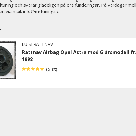
biltuning och svarar gladeligen på era funderingar. På vardagar mel
en via mail: info@mrtuning.se
r
LUISI RATTNAV
Rattnav Airbag Opel Astra mod G årsmodell fr
1998
(5 st)