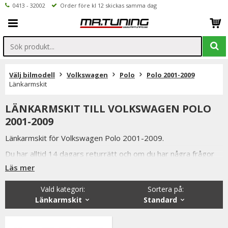
0413 - 32002
Order före kl 12 skickas samma dag
Välj bilmodell
Volkswagen
Polo
Polo 2001-2009
Länkarmskit
LÄNKARMSKIT TILL VOLKSWAGEN POLO
2001-2009
Länkarmskit för Volkswagen Polo 2001-2009.
Du har alltid 14 dagars returrätt och om du har några frågor
får du gärna kontakta oss då vi själva har ett brinnande
Läs mer
intresse för bilstyling & biltuning och svarar gladeligen på era
funderingar. På vardagar mellan 09 - 16 kan ni nå oss via
Vald kategori:
Sortera på
:
telefon: 0413-32002. Ni når oss även via
Länkarmskit
Standard
mail: info@mrtuning.se<