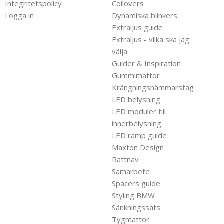
Integritetspolicy
Coilovers
Logga in
Dynamiska blinkers
Extraljus guide
Extraljus - vilka ska jag
välja
Guider & Inspiration
Gummimattor
Krängningshämmarstag
LED belysning
LED moduler till
innerbelysning
LED ramp guide
Maxton Design
Rattnav
Samarbete
Spacers guide
Styling BMW
Sänkningssats
Tygmattor