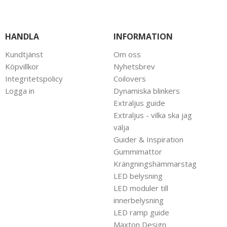
HANDLA
INFORMATION
Kundtjänst
Om oss
Köpvillkor
Nyhetsbrev
Integritetspolicy
Coilovers
Logga in
Dynamiska blinkers
Extraljus guide
Extraljus - vilka ska jag
välja
Guider & Inspiration
Gummimattor
Krängningshämmarstag
LED belysning
LED moduler till
innerbelysning
LED ramp guide
Maxton Design