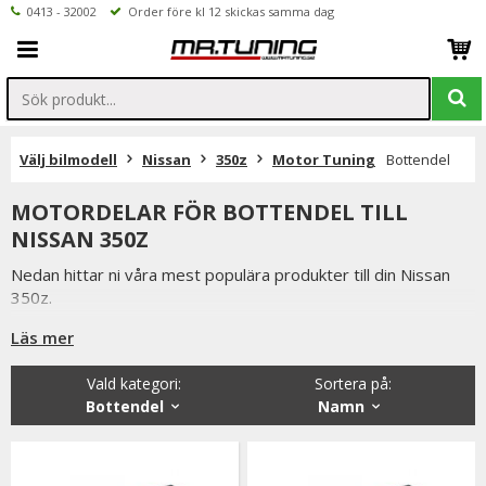
0413 - 32002
Order före kl 12 skickas samma dag
Välj bilmodell
Nissan
350z
Motor Tuning
Bottendel
MOTORDELAR FÖR BOTTENDEL TILL
NISSAN 350Z
Nedan hittar ni våra mest populära produkter till din Nissan
350z.
Så som ramlager, vevlager, smidda kolvar H-profil stakar mm.
Läs mer
Från kända varumärken som King Bearings, ACL
Vald kategori:
Sortera på
:
Är du tveksamt på vilken variant du ska välja är du alltid
Bottendel
Namn
välkommen att kontakta oss för rådgivning.