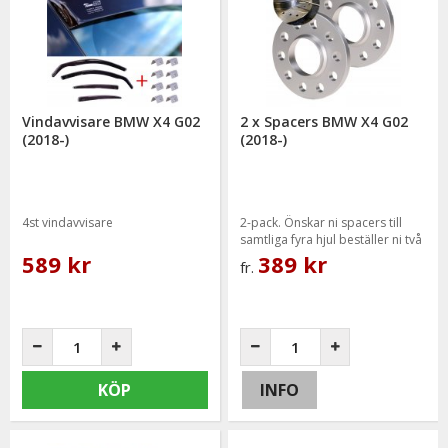
Vindavvisare BMW X4 G02
2 x Spacers BMW X4 G02
(2018-)
(2018-)
4st vindavvisare
2-pack. Önskar ni spacers till
samtliga fyra hjul beställer ni två
paket.
589 kr
389 kr
fr.
KÖP
INFO