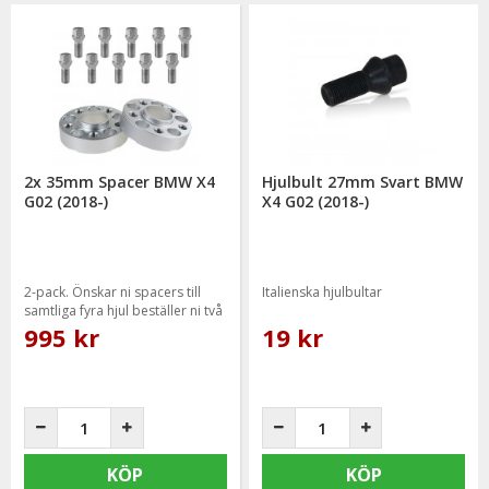
2x 35mm Spacer BMW X4
Hjulbult 27mm Svart BMW
G02 (2018-)
X4 G02 (2018-)
2-pack. Önskar ni spacers till
Italienska hjulbultar
samtliga fyra hjul beställer ni två
paket.
995 kr
19 kr
KÖP
KÖP