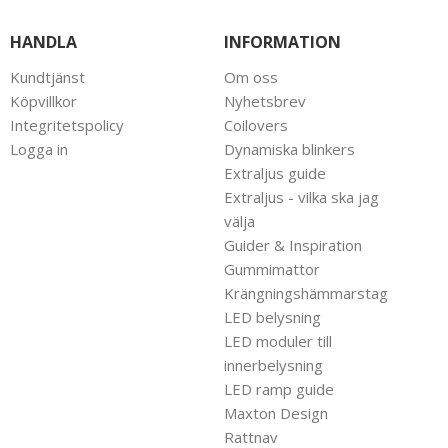
HANDLA
INFORMATION
Kundtjänst
Om oss
Köpvillkor
Nyhetsbrev
Integritetspolicy
Coilovers
Logga in
Dynamiska blinkers
Extraljus guide
Extraljus - vilka ska jag
välja
Guider & Inspiration
Gummimattor
Krängningshämmarstag
LED belysning
LED moduler till
innerbelysning
LED ramp guide
Maxton Design
Rattnav