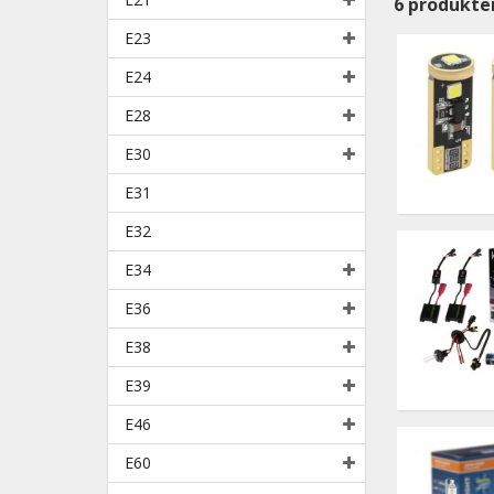
6
produkte
E23
E24
E28
E30
E31
E32
E34
E36
E38
E39
E46
E60