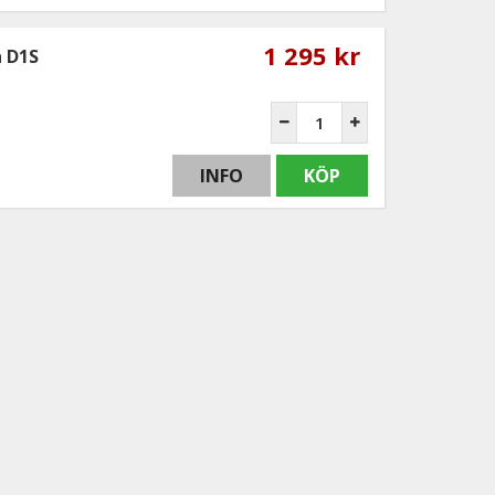
1 295 kr
n D1S
INFO
KÖP