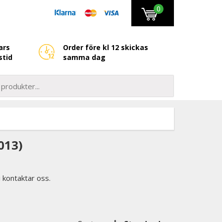
0
ars
Order före kl 12 skickas
stid
samma dag
013)
i kontaktar oss.