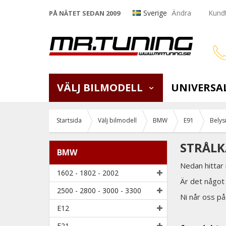
Sverige
Ändra
Kundt
PÅ NÄTET SEDAN 2009
VÄLJ BILMODELL
UNIVERSA
Startsida
Välj bilmodell
BMW
E91
Belys
STRÅLKA
BMW
Nedan hittar
1602 - 1802 - 2002
Är det något 
2500 - 2800 - 3000 - 3300
Ni når oss p
E12
E21