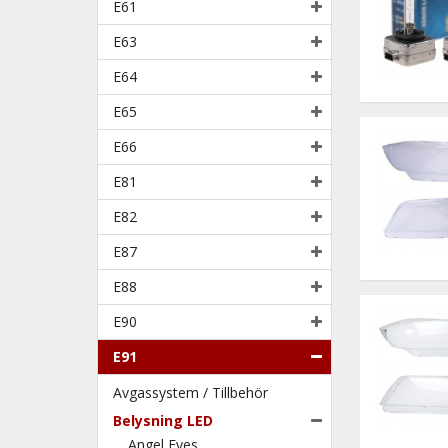
E61
E63
E64
E65
E66
E81
E82
E87
E88
E90
E91
Avgassystem / Tillbehör
Belysning LED
Angel Eyes