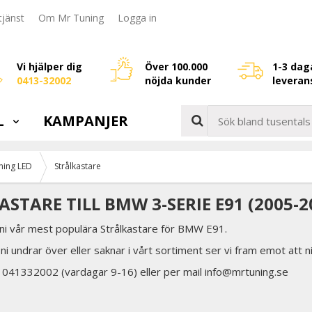
jänst
Om Mr Tuning
Logga in
Vi hjälper dig
Över 100.000
1-3 dag
0413-32002
nöjda kunder
leveran
L
KAMPANJER
ning LED
Strålkastare
STARE TILL BMW 3-SERIE E91 (2005-2
 ni vår mest populära Strålkastare för BMW E91.
ni undrar över eller saknar i vårt sortiment ser vi fram emot att n
å 041332002 (vardagar 9-16) eller per mail info@mrtuning.se