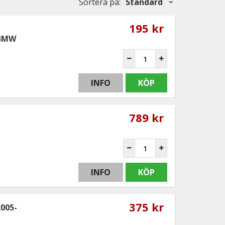
Sortera på
:
Standard
195 kr
 BMW
INFO
KÖP
789 kr
INFO
KÖP
375 kr
005-