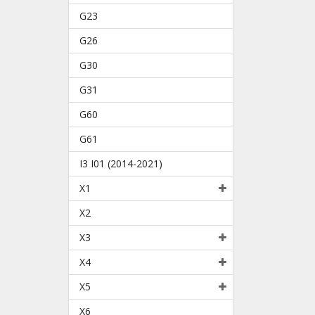
G23
G26
G30
G31
G60
G61
I3 I01 (2014-2021)
X1
X2
X3
X4
X5
X6