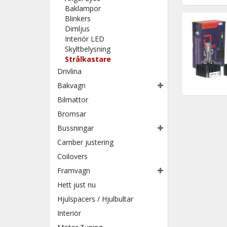
Baklampor
Blinkers
Dimljus
Interiör LED
Skyltbelysning
Strålkastare
Drivlina
Bakvagn
Bilmattor
Bromsar
Bussningar
Camber justering
Coilovers
Framvagn
Hett just nu
Hjulspacers / Hjulbultar
Interiör