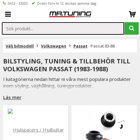
0413 - 32002
Order före kl 12 skickas samma dag
Välj bilmodell
Volkswagen
Passat
Passat 83-88
BILSTYLING, TUNING & TILLBEHÖR TILL
VOLKSWAGEN PASSAT (1983-1988)
I katagorierna nedan hittar ni våra mest populära produkter
inom styling, väghållning, tuningprodukter.
Är det något som du funderar över eller inte hittar i vårt
Läs mer
sortiment är du alltid välkommen att kontakta oss.
Till Volkswagen Passat 83-88.