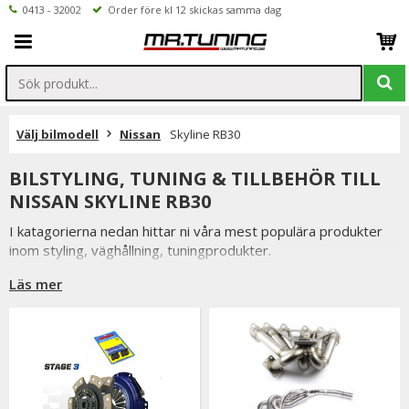
0413 - 32002
Order före kl 12 skickas samma dag
Välj bilmodell
Nissan
Skyline RB30
BILSTYLING, TUNING & TILLBEHÖR TILL
NISSAN SKYLINE RB30
I katagorierna nedan hittar ni våra mest populära produkter
inom styling, väghållning, tuningprodukter.
Är det något som du funderar över eller inte hittar i vårt
Läs mer
sortiment är du alltid välkommen att kontakta oss.
Till Nissan Skyline RB30.