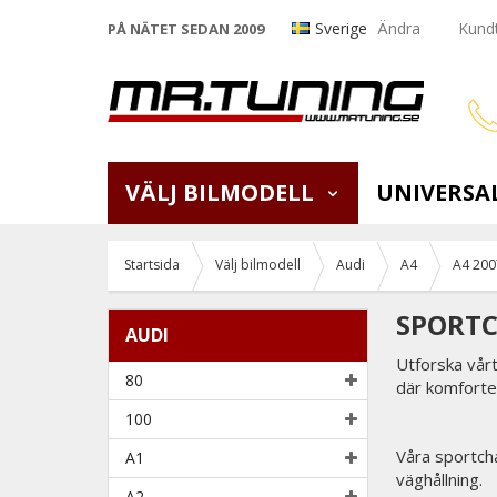
Sverige
Ändra
Kundt
PÅ NÄTET SEDAN 2009
VÄLJ BILMODELL
UNIVERSA
Startsida
Välj bilmodell
Audi
A4
A4 200
SPORTCH
AUDI
Utforska vårt
80
där komforten
100
Våra sportcha
A1
väghållning.
A2