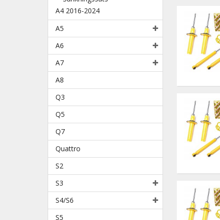
A4 2016-2024
A5
A6
A7
A8
Q3
Q5
Q7
Quattro
S2
S3
S4/S6
S5