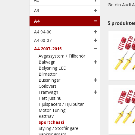
Ge din Audi A
A3
A4
5
produkte
A4 94-00
A4 00-07
A4 2007-2015
Avgassystem / Tillbehör
Bakvagn
Belysning LED
Bilmattor
Bussningar
Coilovers
Framvagn
Hett just nu
Hjulspacers / Hjulbultar
Motor Tuning
Rattnav
Sportchassi
Styling / Stötfångare
Sänkningssats