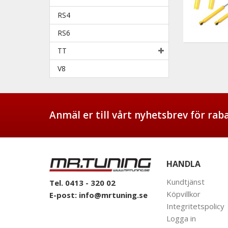
RS4
RS6
TT
V8
Anmäl er till vårt nyhetsbrev för ra
HANDLA
Kundtjänst
Tel. 0413 - 320 02
Köpvillkor
E-post:
info@mrtuning.se
Integritetspolicy
Logga in