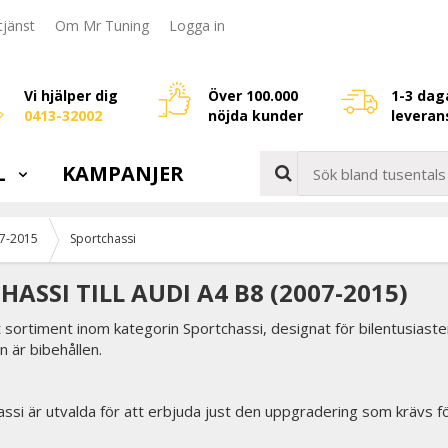
jänst
Om Mr Tuning
Logga in
Vi hjälper dig
Över 100.000
1-3 dag
0413-32002
nöjda kunder
leveran
L
KAMPANJER
7-2015
Sportchassi
ASSI TILL AUDI A4 B8 (2007-2015)
 sortiment inom kategorin Sportchassi, designat för bilentusiast
 är bibehållen.
ssi är utvalda för att erbjuda just den uppgradering som krävs för