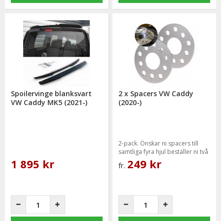
Spoilervinge blanksvart
2 x Spacers VW Caddy
VW Caddy MK5 (2021-)
(2020-)
2-pack. Önskar ni spacers till
samtliga fyra hjul beställer ni två
paket.
1 895 kr
249 kr
fr.