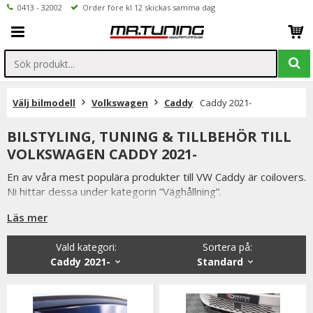
0413 - 32002
Order före kl 12 skickas samma dag
Välj bilmodell
Volkswagen
Caddy
Caddy 2021-
BILSTYLING, TUNING & TILLBEHÖR TILL
VOLKSWAGEN CADDY 2021-
En av våra mest populära produkter till VW Caddy är coilovers.
Ni hittar dessa under kategorin ”Väghållning”.
Läs mer
Letar du efter vindavvisare, huvskydd, spoilerläppar eller
Vald kategori:
Sortera på
:
annan styling så finner du dessa i kategorin ”Styling /
Caddy 2021-
Standard
Stötfångare”.
Vi har även spacers, bilmattor, led belysning, rattnav och