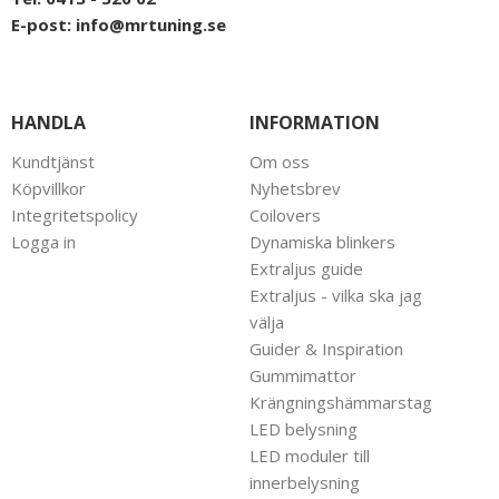
E-post:
info@mrtuning.se
HANDLA
INFORMATION
Kundtjänst
Om oss
Köpvillkor
Nyhetsbrev
Integritetspolicy
Coilovers
Logga in
Dynamiska blinkers
Extraljus guide
Extraljus - vilka ska jag
välja
Guider & Inspiration
Gummimattor
Krängningshämmarstag
LED belysning
LED moduler till
innerbelysning