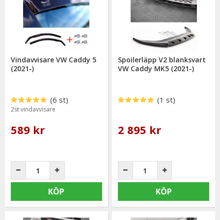
övriga stylingprodukter till VW Caddy 2021-.
Är du osäker på om produkten passar din bil?
Tveka inte på att kontakta oss så hjälper vi er hitta rätt delar
Vindavvisare VW Caddy 5
Spoilerläpp V2 blanksvart
& tillbehör.
(2021-)
VW Caddy MK5 (2021-)
(6 st)
(1 st)
2st vindavvisare
589 kr
2 895 kr
KÖP
KÖP