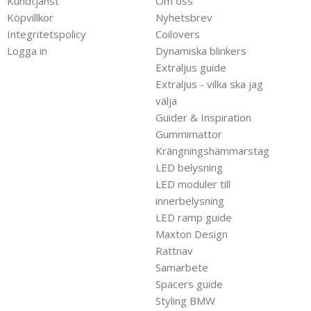
Kundtjänst
Om oss
Köpvillkor
Nyhetsbrev
Integritetspolicy
Coilovers
Logga in
Dynamiska blinkers
Extraljus guide
Extraljus - vilka ska jag
välja
Guider & Inspiration
Gummimattor
Krängningshämmarstag
LED belysning
LED moduler till
innerbelysning
LED ramp guide
Maxton Design
Rattnav
Samarbete
Spacers guide
Styling BMW