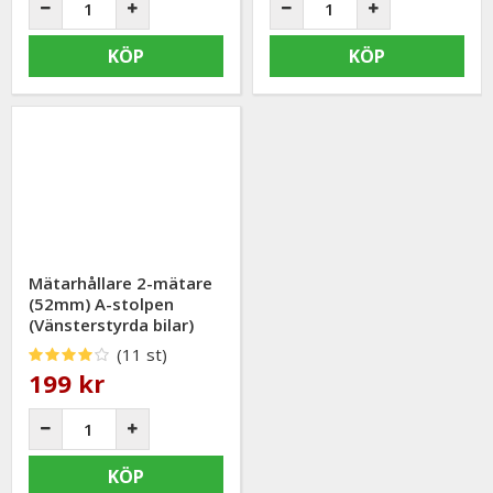
KÖP
KÖP
Mätarhållare 2-mätare
(52mm) A-stolpen
(Vänsterstyrda bilar)
(11 st)
199 kr
KÖP