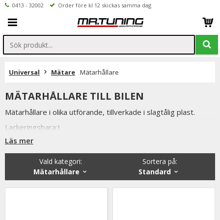
0413 - 32002
Order före kl 12 skickas samma dag
Universal
Mätare
Mätarhållare
MÄTARHÅLLARE TILL BILEN
Mätarhållare i olika utförande, tillverkade i slagtålig plast.
Lackeringsbara:)
Läs mer
Vald kategori:
Sortera på
:
Mätarhållare
Standard