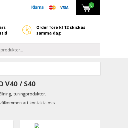
0
ars
Order före kl 12 skickas
stid
samma dag
 V40 / S40
llning, tuningprodukter.
d välkommen att kontakta oss.