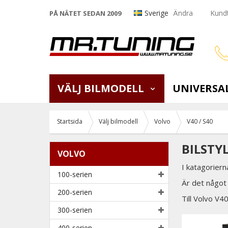
Sverige
Ändra
Kundt
PÅ NÄTET SEDAN 2009
VÄLJ BILMODELL
UNIVERSA
Startsida
Välj bilmodell
Volvo
V40 / S40
BILSTY
VOLVO
I katagoriern
100-serien
Är det något 
200-serien
Till Volvo V40
300-serien
400-serien