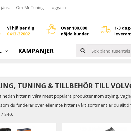
jänst
Om Mr Tuning
Logga in
Vi hjälper dig
Över 100.000
1-3 dag
0413-32002
nöjda kunder
leveran
L
KAMPANJER
LING, TUNING & TILLBEHÖR TILL VOLVO
a nedan hittar ni våra mest populära produkter inom styling, väghå
som du funderar över eller inte hittar i vårt sortiment är du allti
 / S40.