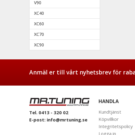
V90
XC40
XC60
XC70
XC90
Anmäl er till vårt nyhetsbrev för ra
HANDLA
Kundtjänst
Tel. 0413 - 320 02
Köpvillkor
E-post:
info@mrtuning.se
Integritetspolicy
Logga in