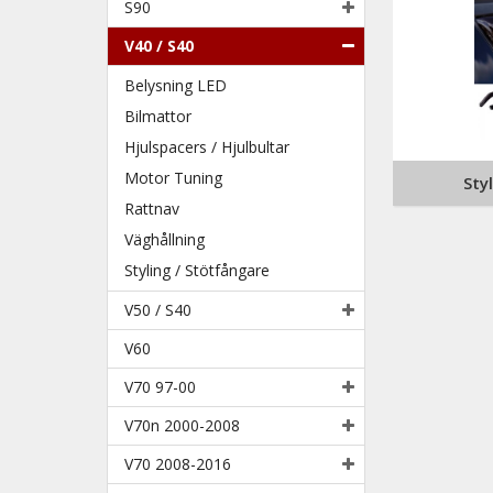
S90
V40 / S40
Belysning LED
Bilmattor
Hjulspacers / Hjulbultar
Motor Tuning
Sty
Rattnav
Väghållning
Styling / Stötfångare
V50 / S40
V60
V70 97-00
V70n 2000-2008
V70 2008-2016