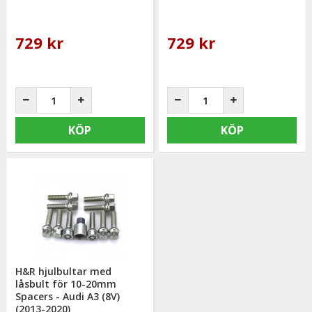
729 kr
729 kr
KÖP
KÖP
H&R hjulbultar med
låsbult för 10-20mm
Spacers - Audi A3 (8V)
(2013-2020)