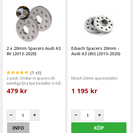
2 x 20mm Spacers Audi A3
Eibach Spacers 20mm -
8V (2013-2020)
Audi A3 (8V) (2013-2020)
(1 st)
2-pack. Önskar ni spacers till
Eibach 20mm spacerplattor
samtliga fyra hjul beställer ni två
paket.
479 kr
1 195 kr
INFO
KÖP