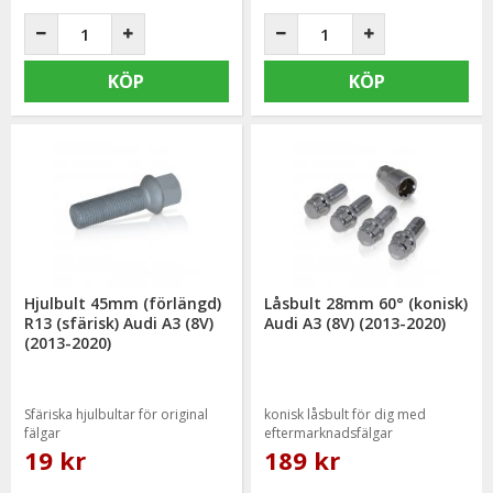
KÖP
KÖP
Hjulbult 45mm (förlängd)
Låsbult 28mm 60° (konisk)
R13 (sfärisk) Audi A3 (8V)
Audi A3 (8V) (2013-2020)
(2013-2020)
Sfäriska hjulbultar för original
konisk låsbult för dig med
fälgar
eftermarknadsfälgar
19 kr
189 kr