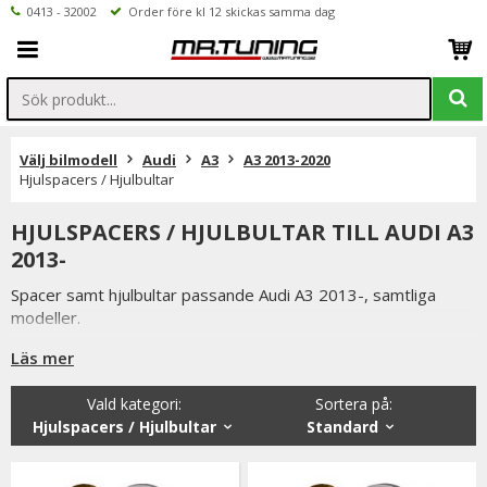
0413 - 32002
Order före kl 12 skickas samma dag
Välj bilmodell
Audi
A3
A3 2013-2020
Hjulspacers / Hjulbultar
HJULSPACERS / HJULBULTAR TILL AUDI A3
2013-
Spacer samt hjulbultar passande Audi A3 2013-, samtliga
modeller.
Spacer ändvänds för att öka spårvidden samt ge bilen bättre
Läs mer
vägegenskaper. Detta fyller även ut hjulhuset på ett snyggt
sätt, normalt sätt strävar man efter att fälgen ska följa
Vald kategori:
Sortera på
:
skärmkanten.
Hjulspacers / Hjulbultar
Standard