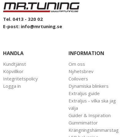
Tel. 0413 - 320 02
E-post:
info@mrtuning.se
HANDLA
INFORMATION
Kundtjänst
Om oss
Köpvillkor
Nyhetsbrev
Integritetspolicy
Coilovers
Logga in
Dynamiska blinkers
Extraljus guide
Extraljus - vilka ska jag
välja
Guider & Inspiration
Gummimattor
Krängningshämmarstag