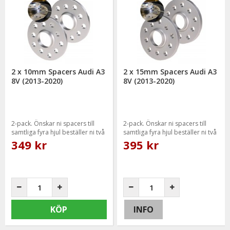
2 x 10mm Spacers Audi A3
2 x 15mm Spacers Audi A3
8V (2013-2020)
8V (2013-2020)
2-pack. Önskar ni spacers till
2-pack. Önskar ni spacers till
samtliga fyra hjul beställer ni två
samtliga fyra hjul beställer ni två
paket.
paket.
349 kr
395 kr
KÖP
INFO