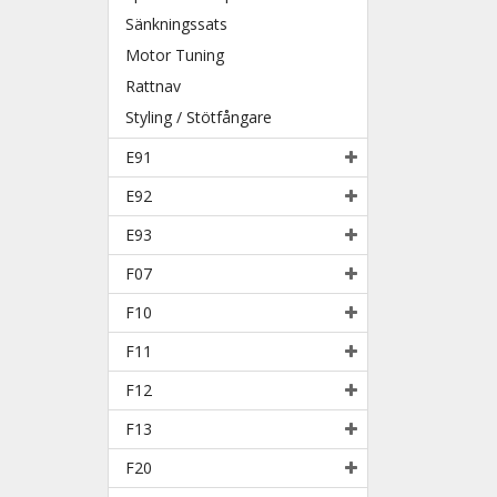
Sänkningssats
Motor Tuning
Rattnav
Styling / Stötfångare
E91
E92
E93
F07
F10
F11
F12
F13
F20