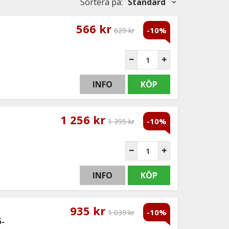
Sortera på
:
Standard
566 kr
-10%
629 kr
INFO
KÖP
1 256 kr
-10%
1 395 kr
INFO
KÖP
935 kr
-10%
1 039 kr
5-