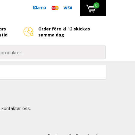
0
ars
Order före kl 12 skickas
stid
samma dag
i kontaktar oss.