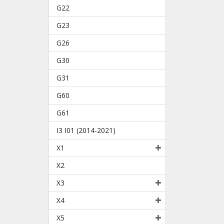
G22
G23
G26
G30
G31
G60
G61
I3 I01 (2014-2021)
X1
X2
X3
X4
X5