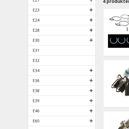
4
produkte
E23
E24
E28
E30
E31
E32
E34
E36
E38
E39
E46
E60