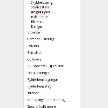
Skyltbelysning
Strålkastare
Angel Eyes
Baklampor
Blinkers
Dimljus
Bromsar
Camber justering
Drivlina
Bilmattor
Coilovers
Hjulspacers / Hjulbultar
Förstärkningar
Fjäderbenslagringar
Fjäderbensstag
Interiör
Krängningshämmarstag
Sportstötdämpare