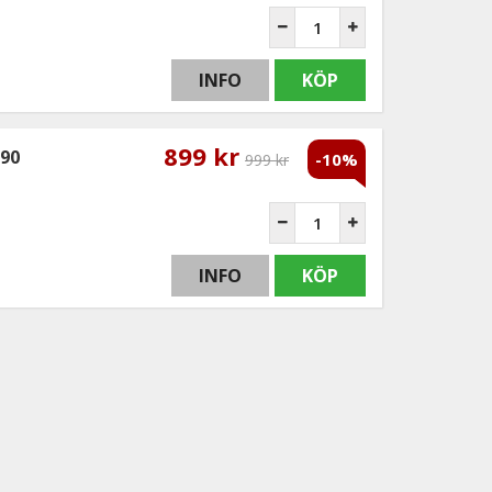
INFO
KÖP
899 kr
E90
-10%
999 kr
INFO
KÖP