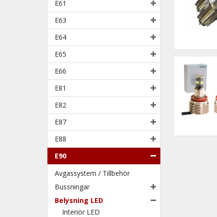
E61
E63
E64
E65
E66
E81
E82
E87
E88
E90
Avgassystem / Tillbehör
Bussningar
Belysning LED
Interiör LED