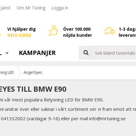
jänst
Om Mr Tuning
Logga in
Vi hjälper dig
Över 100.000
1-3 dag
0413-32002
nöjda kunder
leveran
L
KAMPANJER
ning LED
Angel Eyes
EYES TILL BMW E90
 ni vår mest populära Belysning LED för BMW E90.
ni undrar över eller saknar i vårt sortiment ser vi fram emot att n
å 041332002 (vardagar 9-16) eller per mail info@mrtuning.se