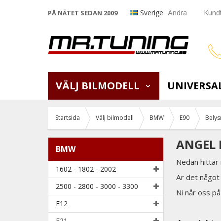
Sverige
Ändra
Kundt
PÅ NÄTET SEDAN 2009
VÄLJ BILMODELL
UNIVERSA
Startsida
Välj bilmodell
BMW
E90
Belys
ANGEL 
BMW
Nedan hittar
1602 - 1802 - 2002
Är det något 
2500 - 2800 - 3000 - 3300
Ni når oss p
E12
E21