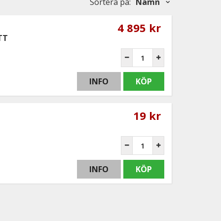
Sortera på
:
Namn
4 895 kr
TT
INFO
KÖP
19 kr
INFO
KÖP