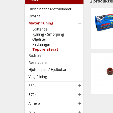
2
produkte
Bussningar / Motorkuddar
Drivlina
Motor Tuning
Bottendel
Kylning / Smörjning
Oljefilter
Packningar
Topprelaterat
Rattnav
Reservdelar
Hjulspacers / Hjulbultar
Väghållning
350z
370z
Almera
GTR