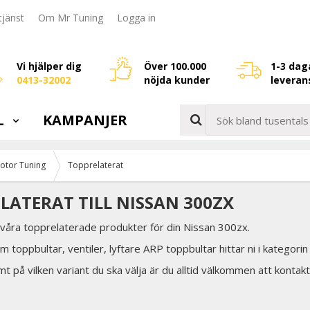
jänst
Om Mr Tuning
Logga in
Vi hjälper dig
Över 100.000
1-3 dag
0413-32002
nöjda kunder
leveran
L
KAMPANJER
otor Tuning
Topprelaterat
LATERAT TILL NISSAN 300ZX
 våra topprelaterade produkter för din Nissan 300zx.
 toppbultar, ventiler, lyftare ARP toppbultar hittar ni i kategorin
t på vilken variant du ska välja är du alltid välkommen att kontakt