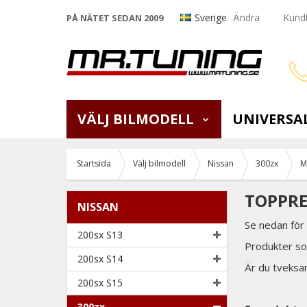
Sverige
Ändra
Kundt
PÅ NÄTET SEDAN 2009
VÄLJ BILMODELL
UNIVERSA
Startsida
Välj bilmodell
Nissan
300zx
M
TOPPRE
NISSAN
Se nedan för
200sx S13
Produkter som
200sx S14
Är du tveksam
200sx S15
300zx