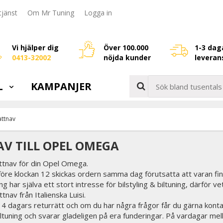
jänst
Om Mr Tuning
Logga in
Vi hjälper dig
Över 100.000
1-3 dag
0413-32002
nöjda kunder
leveran
L
KAMPANJER
attnav
V TILL OPEL OMEGA
attnav för din Opel Omega.
före klockan 12 skickas ordern samma dag förutsatta att varan fin
g har själva ett stort intresse för bilstyling & biltuning, därför v
tnav från Italienska Luisi.
 14 dagars returrätt och om du har några frågor får du gärna konta
biltuning och svarar gladeligen på era funderingar. På vardagar mel