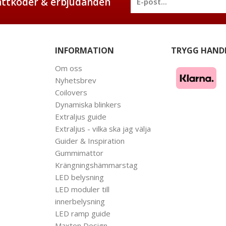
battkoder & erbjudanden
INFORMATION
TRYGG HAND
Om oss
Nyhetsbrev
Coilovers
Dynamiska blinkers
Extraljus guide
Extraljus - vilka ska jag välja
Guider & Inspiration
Gummimattor
Krängningshämmarstag
LED belysning
LED moduler till
innerbelysning
LED ramp guide
Maxton Design