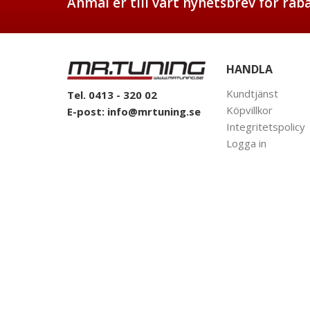
Anmäl er till vårt nyhetsbrev för ra
HANDLA
Kundtjänst
Tel. 0413 - 320 02
Köpvillkor
E-post:
info@mrtuning.se
Integritetspolicy
Logga in