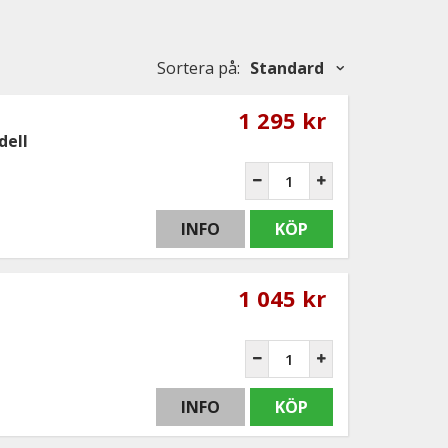
Sortera på
:
Standard
1 295 kr
dell
INFO
KÖP
1 045 kr
INFO
KÖP