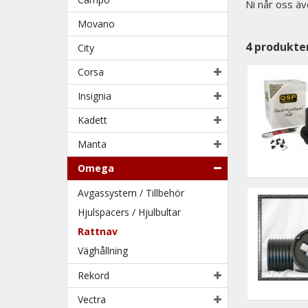
Ni når oss äv
Movano
4
produkte
City
Corsa
Insignia
Kadett
Manta
Omega
Avgassystem / Tillbehör
Hjulspacers / Hjulbultar
Rattnav
Väghållning
Rekord
Vectra