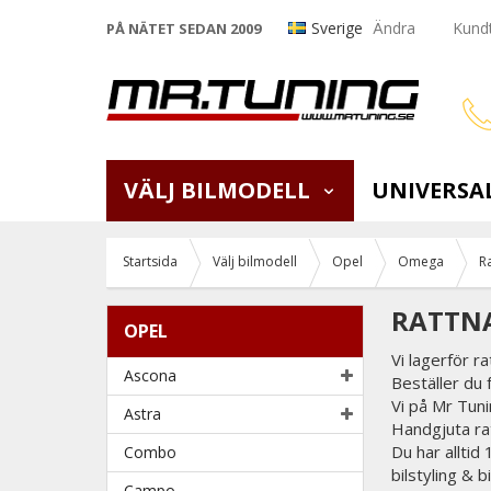
Sverige
Ändra
Kundt
PÅ NÄTET SEDAN 2009
VÄLJ BILMODELL
UNIVERSA
Startsida
Välj bilmodell
Opel
Omega
R
RATTNA
OPEL
Vi lagerför r
Ascona
Beställer du 
Vi på Mr Tunin
Astra
Handgjuta rat
Du har alltid
Combo
bilstyling & 
Campo