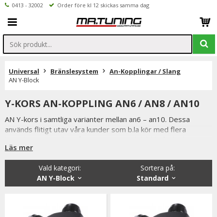
0413 - 32002
Order före kl 12 skickas samma dag
Universal
Bränslesystem
An-Kopplingar / Slang
AN Y-Block
Y-KORS AN-KOPPLING AN6 / AN8 / AN10
AN Y-kors i samtliga varianter mellan an6 – an10. Dessa
används flitigt utav våra kunder som b.la kör med flera
bränslepumpar eller på V-motorer med dubbla fuelrail.
Läs mer
Samtliga våra AN-kopplingar är hårdeloxerade på både in och
utsida för extra hållbarhet samt tålighet för användning utav
Vald kategori:
Sortera på
:
E85 / bensin / diesel / glykol.
AN Y-Block
Standard