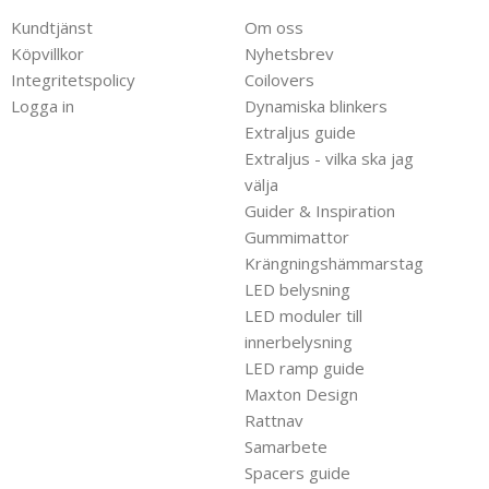
Kundtjänst
Om oss
Köpvillkor
Nyhetsbrev
Integritetspolicy
Coilovers
Logga in
Dynamiska blinkers
Extraljus guide
Extraljus - vilka ska jag
välja
Guider & Inspiration
Gummimattor
Krängningshämmarstag
LED belysning
LED moduler till
innerbelysning
LED ramp guide
Maxton Design
Rattnav
Samarbete
Spacers guide