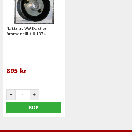
mail: info@mrtuning.se
Rattnav VW Dasher
årsmodelll till 1974
895 kr
KÖP