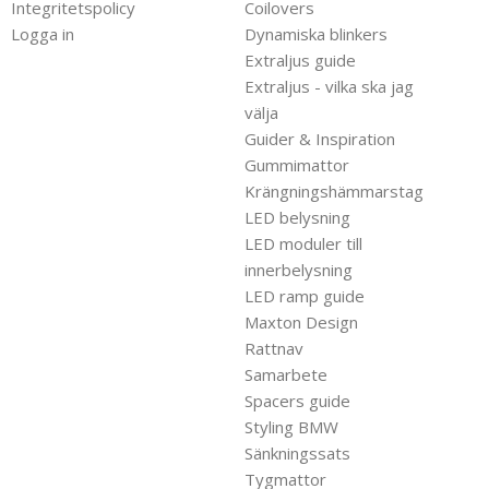
Integritetspolicy
Coilovers
Logga in
Dynamiska blinkers
Extraljus guide
Extraljus - vilka ska jag
välja
Guider & Inspiration
Gummimattor
Krängningshämmarstag
LED belysning
LED moduler till
innerbelysning
LED ramp guide
Maxton Design
Rattnav
Samarbete
Spacers guide
Styling BMW
Sänkningssats
Tygmattor