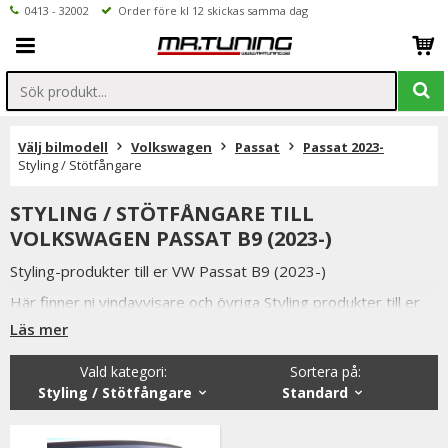
0413 - 32002
Order före kl 12 skickas samma dag
Välj bilmodell
Volkswagen
Passat
Passat 2023-
Styling / Stötfångare
STYLING / STÖTFÅNGARE TILL
VOLKSWAGEN PASSAT B9 (2023-)
Styling-produkter till er VW Passat B9 (2023-)
Här finner ni vindavvisare och övriga Styling produkter till er
VW Passat B9 (2023-)
Läs mer
Vald kategori:
Sortera på
:
Styling / Stötfångare
Standard