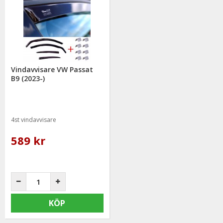
Vindavvisare VW Passat
B9 (2023-)
4st vindavvisare
589 kr
KÖP