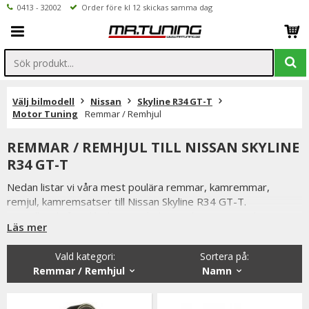
0413 - 32002
Order före kl 12 skickas samma dag
Välj bilmodell
Nissan
Skyline R34 GT-T
Motor Tuning
Remmar / Remhjul
REMMAR / REMHJUL TILL NISSAN SKYLINE
R34 GT-T
Nedan listar vi våra mest poulära remmar, kamremmar,
remjul, kamremsatser till Nissan Skyline R34 GT-T.
Beställer du före klockan 12 skickas ordern samma dag.
Läs mer
Vi på Mr Tuning har själva ett stort intresse för bilstyling &
biltuning, därför vet vi att de produkter vi erbjuder håller
Vald kategori:
Sortera på
:
måttet då vi aldrig skulle erbjuda någonting vi själva inte skulle
Remmar / Remhjul
Namn
välja att använda.
Är du tveksamt på vilken variant du ska välja är du alltid