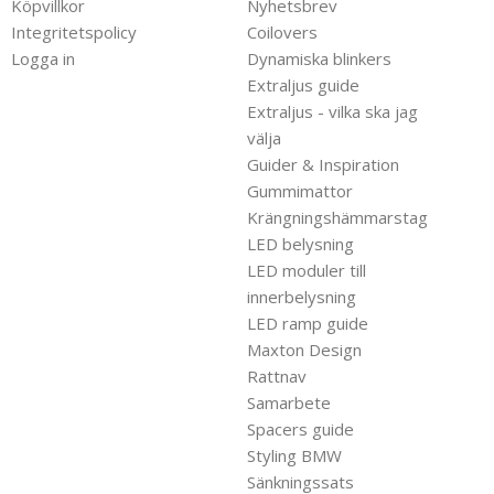
Köpvillkor
Nyhetsbrev
Integritetspolicy
Coilovers
Logga in
Dynamiska blinkers
Extraljus guide
Extraljus - vilka ska jag
välja
Guider & Inspiration
Gummimattor
Krängningshämmarstag
LED belysning
LED moduler till
innerbelysning
LED ramp guide
Maxton Design
Rattnav
Samarbete
Spacers guide
Styling BMW
Sänkningssats