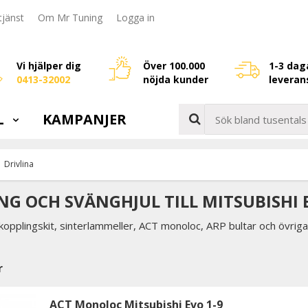
jänst
Om Mr Tuning
Logga in
Vi hjälper dig
Över 100.000
1-3 dag
0413-32002
nöjda kunder
leveran
L
KAMPANJER
Drivlina
NG OCH SVÄNGHJUL TILL MITSUBISHI 
 kopplingskit, sinterlammeller, ACT monoloc, ARP bultar och övriga pr
r
ACT Monoloc Mitsubishi Evo 1-9