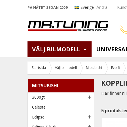
Sverige
Ändra
Kundt
PÅ NÄTET SEDAN 2009
VÄLJ BILMODELL
UNIVERSA
Startsida
Välj bilmodell
Mitsubishi
Evo 6
KOPPLI
MITSUBISHI
Här finner ni
3000gt
Celeste
5
produkte
Eclipse
Eclipse 6-bult