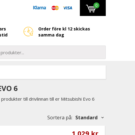
0
ars
Order före kl 12 skickas
stid
samma dag
EVO 6
odukter till drivlinnan till er Mitsubishi Evo 6
Sortera på
:
Standard
1 029 kr