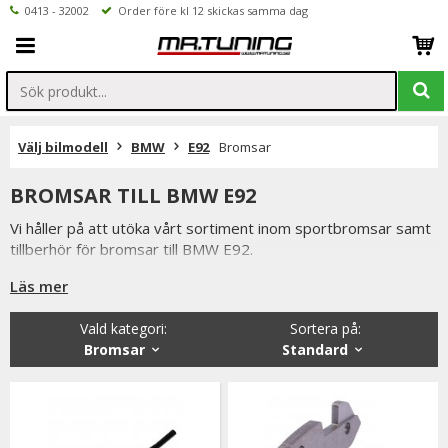
0413 - 32002
Order före kl 12 skickas samma dag
Välj bilmodell
BMW
E92
Bromsar
BROMSAR TILL BMW E92
Vi håller på att utöka vårt sortiment inom sportbromsar samt
tillberhör för bromsar till BMW E92.
Hittar ni ej vad ni söker är ni välkomna att kontakta oss per
Läs mer
mail eller telefon.
Vald kategori:
Sortera på
:
Bromsar
Standard